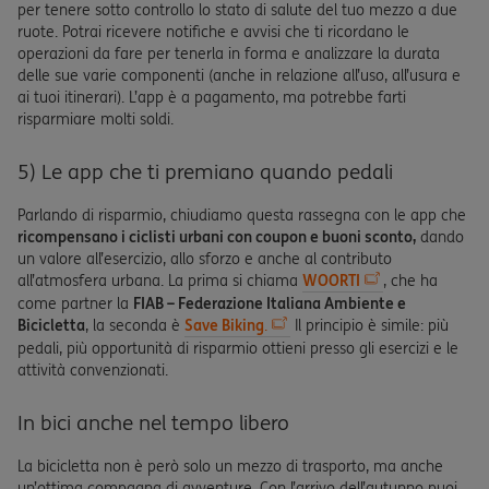
per tenere sotto controllo lo stato di salute del tuo mezzo a due
ruote. Potrai ricevere notifiche e avvisi che ti ricordano le
operazioni da fare per tenerla in forma e analizzare la durata
delle sue varie componenti (anche in relazione all’uso, all’usura e
ai tuoi itinerari). L’app è a pagamento, ma potrebbe farti
risparmiare molti soldi.
5) Le app che ti premiano quando pedali
Parlando di risparmio, chiudiamo questa rassegna con le app che
ricompensano i ciclisti urbani con coupon e buoni sconto,
dando
un valore all’esercizio, allo sforzo e anche al contributo
all’atmosfera urbana. La prima si chiama
WOORTI
, che ha
come partner la
FIAB – Federazione Italiana Ambiente e
Bicicletta
, la seconda è
Save Biking
.
Il principio è simile: più
pedali, più opportunità di risparmio ottieni presso gli esercizi e le
attività convenzionati.
In bici anche nel tempo libero
La bicicletta non è però solo un mezzo di trasporto, ma anche
un’ottima compagna di avventure. Con l’arrivo dell’autunno puoi