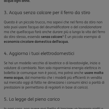
acqua ogni anno.
3. Acqua senza calcare per il ferro da stiro
Questo è un piccolo trucco, ma sapevi che nel ferro da stiro non
solo puoi usare l’acqua del deumidificatore o del condizionatore
ma che quell’acqua farà anche durare più a lungo la vita del ferro
da stiro stesso, essendo
senza calcare
? È un piccolo esempio di
economia circolare domestica dell’acqua.
4. Aggiorna i tuoi elettrodomestici
Se hai un modello vecchio di lavatrice o di lavastoviglie, inizia a
valutare di cambiarlo. Non solo risparmierai energia elettrica in
bolletta (e comunque non è poco), ma potrai anche
usare molta
meno acqua
, dal momento che i modelli più efficienti in vendita
sul mercato oggi di fatto ne dimezzano i consumi idrici a parità di
prestazioni (e permettono di regolarli in base al carico).
5. La legge del pieno carico
In ogni caso, non avere mai fretta di lanciare un lavaggio piatti o