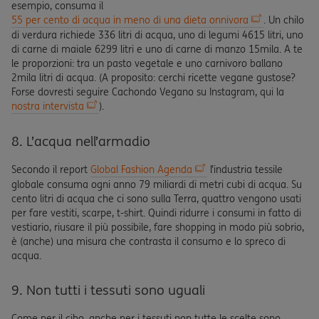
esempio, consuma il
55 per cento di acqua in meno di una dieta onnivora
. Un chilo
di verdura richiede 336 litri di acqua, uno di legumi 4615 litri, uno
di carne di maiale 6299 litri e uno di carne di manzo 15mila. A te
le proporzioni: tra un pasto vegetale e uno carnivoro ballano
2mila litri di acqua. (A proposito: cerchi ricette vegane gustose?
Forse dovresti seguire Cachondo Vegano su Instagram, qui la
nostra intervista
).
8. L’acqua nell’armadio
Secondo il report
Global Fashion Agenda
l’industria tessile
globale consuma ogni anno 79 miliardi di metri cubi di acqua. Su
cento litri di acqua che ci sono sulla Terra, quattro vengono usati
per fare vestiti, scarpe, t-shirt. Quindi ridurre i consumi in fatto di
vestiario, riusare il più possibile, fare shopping in modo più sobrio,
è (anche) una misura che contrasta il consumo e lo spreco di
acqua.
9. Non tutti i tessuti sono uguali
Come per il cibo, anche per i tessuti non tutte le scelte sono