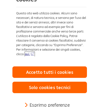
Sicurezza e Phishing
Dove ci trovi
Questo sito web utilizza cookies. Alcuni sono
necessari, di natura tecnica, e servono per l’uso del
sito e dei servizi annessi, altri invece sono
Certificazioni
facoltativi e servono ad esempio per fini di
profilazione commerciale anche verso terze parti.
L’utilizzo è regolato dalla Cookie Policy. Potrai
rilasciare il consenso ai cookies facoltativi, suddivisi
per categorie, cliccando su “Esprimo Preferenze”.
Per informazioni e selezione dei singoli cookies,
clicca
qui.
Collegamenti utili
Accetto tutti i cookies
Mappa del sito
Trasparenza
Cookies
Solo cookies tecnici
Sezione Privacy
Definizione di Default
Reclami e Risoluzione delle controversie
Esprimo preferenze