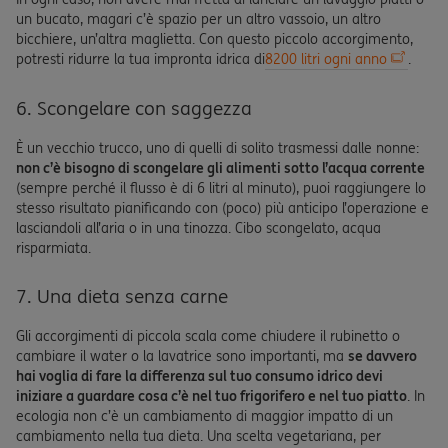
un bucato, magari c’è spazio per un altro vassoio, un altro
bicchiere, un’altra maglietta. Con questo piccolo accorgimento,
potresti ridurre la tua impronta idrica di
8200 litri ogni anno
.
6. Scongelare con saggezza
È un vecchio trucco, uno di quelli di solito trasmessi dalle nonne:
non c’è bisogno di scongelare gli alimenti sotto l’acqua corrente
(sempre perché il flusso è di 6 litri al minuto), puoi raggiungere lo
stesso risultato pianificando con (poco) più anticipo l’operazione e
lasciandoli all’aria o in una tinozza. Cibo scongelato, acqua
risparmiata.
7. Una dieta senza carne
Gli accorgimenti di piccola scala come chiudere il rubinetto o
cambiare il water o la lavatrice sono importanti, ma
se davvero
hai voglia di fare la differenza sul tuo consumo idrico devi
iniziare a guardare cosa c’è nel tuo frigorifero e nel tuo piatto
. In
ecologia non c’è un cambiamento di maggior impatto di un
cambiamento nella tua dieta. Una scelta vegetariana, per