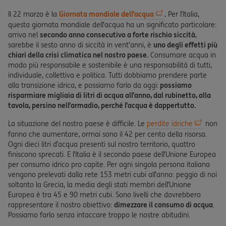
Il 22 marzo è la
Giornata mondiale dell’acqua
.
Per l’Italia,
questa giornata mondiale dell’acqua ha un significato particolare:
arriva nel
secondo anno consecutivo a forte rischio siccità
,
sarebbe il sesto anno di siccità in vent’anni, è
uno degli effetti più
chiari della crisi climatica nel nostro paese.
Consumare acqua in
modo più responsabile e sostenibile è una responsabilità di tutti,
individuale, collettiva e politica. Tutti dobbiamo prendere parte
alla transizione idrica, e possiamo farlo da oggi:
possiamo
risparmiare migliaia di litri di acqua all’anno, dal rubinetto, alla
tavola, persino nell’armadio, perché l’acqua è dappertutto.
La situazione del nostro paese è difficile. Le
perdite idriche
non
fanno che aumentare, ormai sono il 42 per cento della risorsa.
Ogni dieci litri d’acqua presenti sul nostro territorio, quattro
finiscono sprecati. E l’Italia è il secondo paese dell’Unione Europea
per consumo idrico pro capite. Per ogni singola persona italiana
vengono prelevati dalla rete 153 metri cubi all’anno: peggio di noi
soltanto la Grecia, la media degli stati membri dell’Unione
Europea è tra 45 e 90 metri cubi. Sono livelli che dovrebbero
rappresentare il nostro obiettivo:
dimezzare il consumo di acqua
.
Possiamo farlo senza intaccare troppo le nostre abitudini.