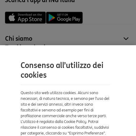
Chi siamo
site
Tutti i prodotti
site
Contatti e supporto
Consenso all’utilizzo dei
Aiuto e supporto
cookies
Sicurezza e Phishing
Dove ci trovi
Questo sito web utilizza cookies. Alcuni sono
necessari, di natura tecnica, e servono per l’uso del
sito e dei servizi annessi, altri invece sono
Certificazioni
facoltativi e servono ad esempio per fini di
profilazione commerciale anche verso terze parti.
L’utilizzo è regolato dalla Cookie Policy. Potrai
rilasciare il consenso ai cookies facoltativi, suddivisi
per categorie, cliccando su “Esprimo Preferenze”.