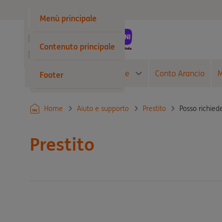
Privati
Menù principale
Business
Contenuto principale
Wholesale
Conto Corrente
Carte
Conto Arancio
M
Footer
Posso richiede
Home
Aiuto e supporto
Prestito
Prestito