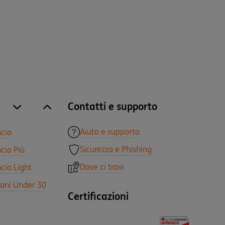
Contatti e supporto
site.accordion.apri [it-IT] Tutti i prodotti
Chiudi Tutti i prodotti
Aiuto e supporto
ncio
Sicurezza e Phishing
cio Più
Dove ci trovi
cio Light
vani Under 30
Certificazioni