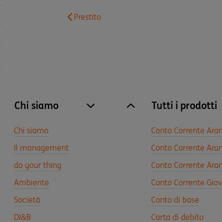
Prestito
Chi siamo
Tutti i prodotti
site.accordion.apri [it-IT] Chi siamo
Chiudi Chi siamo
Chi siamo
Conto Corrente Ara
Il management
Conto Corrente Aran
do your thing
Conto Corrente Aran
Ambiente
Conto Corrente Gio
Società
Conto di base
DI&B
Carta di debito