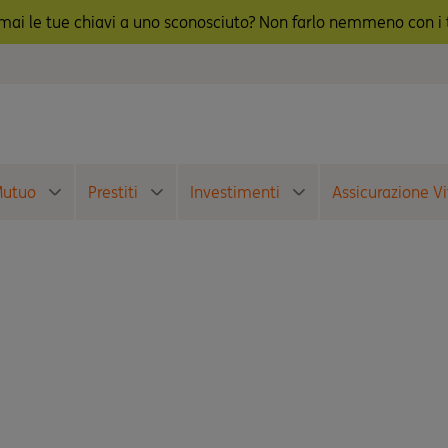
ai le tue chiavi a uno sconosciuto? Non farlo nemmeno con i t
utuo
Prestiti
Investimenti
Assicurazione Vi