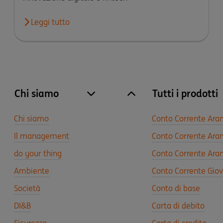
Leggi tutto
Chi siamo
Tutti i prodotti
site.accordion.apri [it-IT] Chi siamo
Chiudi Chi siamo
Chi siamo
Conto Corrente Ara
Il management
Conto Corrente Aran
do your thing
Conto Corrente Aran
Ambiente
Conto Corrente Gio
Società
Conto di base
DI&B
Carta di debito