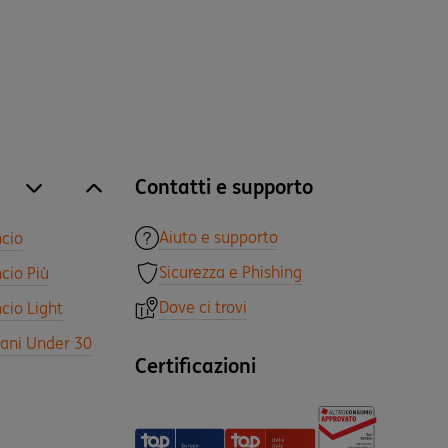
Contatti e supporto
site.accordion.apri [it-IT] Tutti i prodotti
Chiudi Tutti i prodotti
Aiuto e supporto
ncio
Sicurezza e Phishing
cio Più
Dove ci trovi
cio Light
vani Under 30
Certificazioni