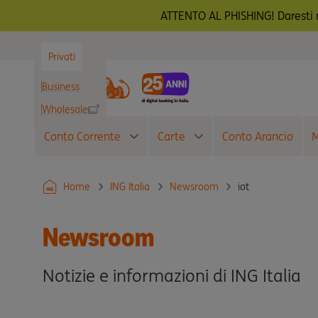
ATTENTO AL PHISHING! Daresti m
Privati
Business
Wholesale
Conto Corrente
Carte
Conto Arancio
M
iot
Home
ING Italia
Newsroom
Newsroom
Notizie e informazioni di ING Italia