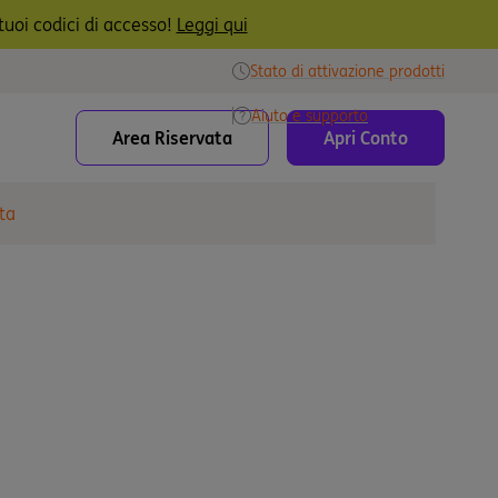
uoi codici di accesso!
Leggi qui
Stato di attivazione prodotti
Aiuto e supporto
Area Riservata
Apri Conto
ta