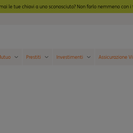
ai le tue chiavi a uno sconosciuto? Non farlo nemmeno con i t
utuo
Prestiti
Investimenti
Assicurazione Vi