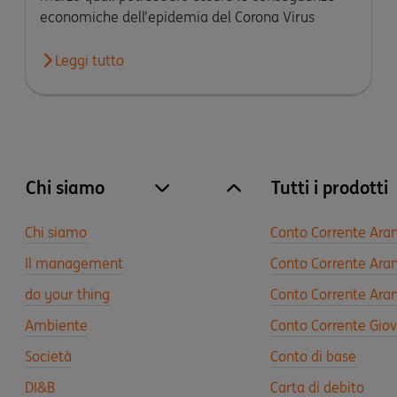
economiche dell’epidemia del Corona Virus
Leggi tutto
Chi siamo
Tutti i prodotti
site.accordion.apri [it-IT] Chi siamo
Chiudi Chi siamo
Chi siamo
Conto Corrente Ara
Il management
Conto Corrente Aran
do your thing
Conto Corrente Aran
Ambiente
Conto Corrente Gio
Società
Conto di base
DI&B
Carta di debito