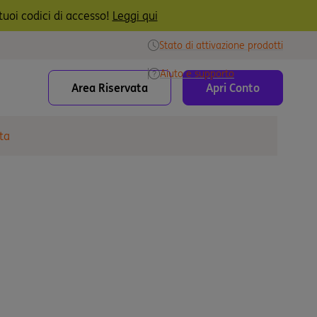
uoi codici di accesso!
Leggi qui
Stato di attivazione prodotti
Aiuto e supporto
Area Riservata
Apri Conto
ta