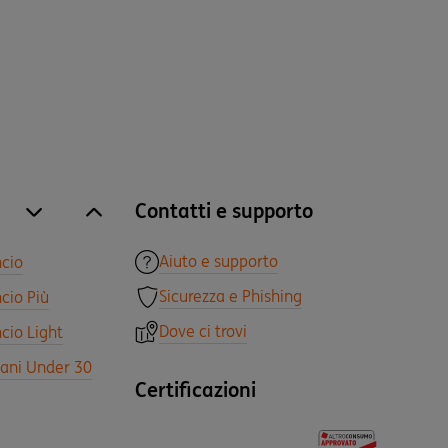
Contatti e supporto
site.accordion.apri [it-IT] Tutti i prodotti
Chiudi Tutti i prodotti
Aiuto e supporto
ncio
Sicurezza e Phishing
cio Più
Dove ci trovi
cio Light
vani Under 30
Certificazioni