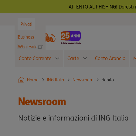
ATTENTO AL PHISHING! Daresti m
Privati
Business
Wholesale
Conto Corrente
Carte
Conto Arancio
M
debito
Home
ING Italia
Newsroom
Newsroom
Notizie e informazioni di ING Italia