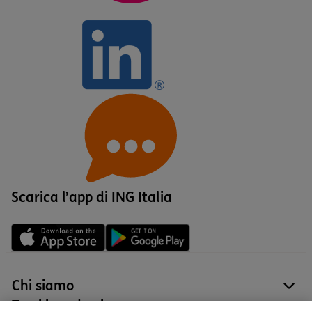
Scarica l’app di ING Italia
Chi siamo
site
Tutti i prodotti