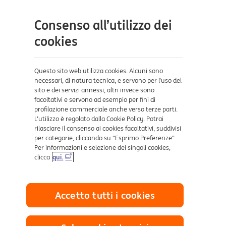
site
Contatti e supporto
Consenso all’utilizzo dei
Aiuto e supporto
cookies
Sicurezza e Phishing
Dove ci trovi
Questo sito web utilizza cookies. Alcuni sono
necessari, di natura tecnica, e servono per l’uso del
sito e dei servizi annessi, altri invece sono
Certificazioni
facoltativi e servono ad esempio per fini di
profilazione commerciale anche verso terze parti.
L’utilizzo è regolato dalla Cookie Policy. Potrai
rilasciare il consenso ai cookies facoltativi, suddivisi
per categorie, cliccando su “Esprimo Preferenze”.
Per informazioni e selezione dei singoli cookies,
clicca
qui.
Collegamenti utili
Accetto tutti i cookies
Mappa del sito
Trasparenza
Cookies