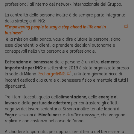
professionali all’interno del network internazionale del Gruppo.
La centralità delle persone inoltre è da sempre parte integrante
della strategia di ING:
“Empowering people to stay a step ahead in life and in
business”
è la mission della banca, vale a dire aiutare le persone, siano
esse dipendenti o clienti, a prendere decisioni autonome e
consapevoli nella vita personale e professionale.
L’attenzione al benessere
delle persone è un altro
elemento
importante per ING
: a settembre 2019 è stata organizzata presso
la sede di Milano
Recharge@ING
, un’intera giornata ricca di
incontri dedicati alla cura e al benessere fisico e mentale di tutti i
dipendenti.
Tra i temi toccati, quello dell’
alimentazione
, delle
energie al
lavoro
e della
postura da adottare
per contrastare gli effetti
negativi del lavoro sedentario. Si sono inoltre tenute lezioni di
Yoga
e sessioni di
Mindfulness
e di
office massage
, che vengono
replicate con costanza nel corso dell’anno.
A chiudere la giornata, per approcciare il tema del benessere a