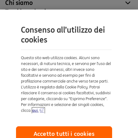
Chi siamo
site
Tutti i prodotti
site
Contatti e supporto
Consenso all’utilizzo dei
Aiuto e supporto
cookies
Sicurezza e Phishing
Dove ci trovi
Questo sito web utilizza cookies. Alcuni sono
necessari, di natura tecnica, e servono per l’uso del
sito e dei servizi annessi, altri invece sono
Certificazioni
facoltativi e servono ad esempio per fini di
profilazione commerciale anche verso terze parti.
L’utilizzo è regolato dalla Cookie Policy. Potrai
rilasciare il consenso ai cookies facoltativi, suddivisi
per categorie, cliccando su “Esprimo Preferenze”.
Per informazioni e selezione dei singoli cookies,
clicca
qui.
Collegamenti utili
Accetto tutti i cookies
Mappa del sito