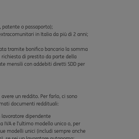
, patente o passaporto);
xtracomunitari in Italia da più di 2 anni;
gata tramite bonifico bancario la somma
richiesta di prestito da parte della
te mensili con addebiti diretti SDD per
 avere un reddito. Per farlo, ci sono
mati documenti reddituali:
n lavoratore dipendente
ita IVA e l’ultimo modello unico o, per
 due modelli unici (includi sempre anche
a), se sei un lavoratore autonomo;