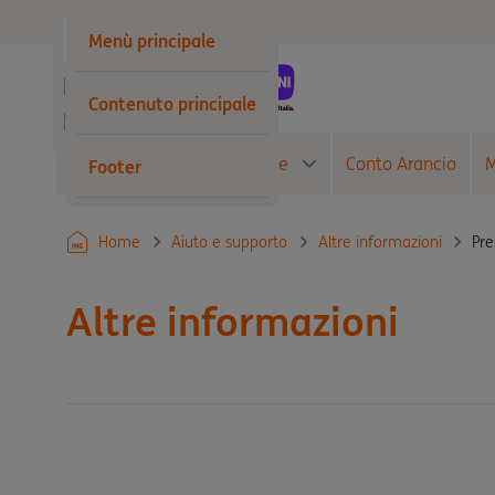
Privati
Menù principale
Business
Contenuto principale
Wholesale
Conto Corrente
Carte
Conto Arancio
M
Footer
Pre
Home
Aiuto e supporto
Altre informazioni
Altre informazioni