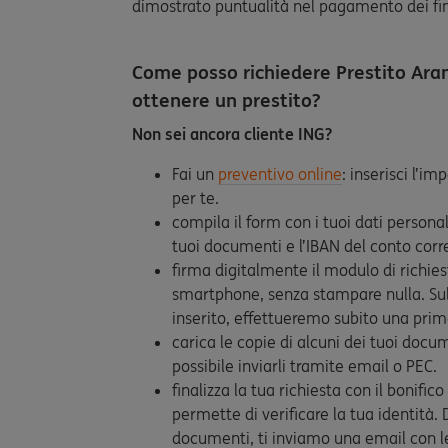
dimostrato puntualità nel pagamento dei fin
Come posso richiedere Prestito Ara
ottenere un prestito?
Non sei ancora cliente ING?
Fai un
preventivo online
: inserisci l’im
per te.
compila il form con i tuoi dati personal
tuoi documenti e l’IBAN del conto corre
firma digitalmente il modulo di richie
smartphone, senza stampare nulla. Sul
inserito, effettueremo subito una prima 
carica le copie di alcuni dei tuoi docu
possibile inviarli tramite email o PEC.
finalizza la tua richiesta con il bonific
permette di verificare la tua identità.
documenti, ti inviamo una email con le