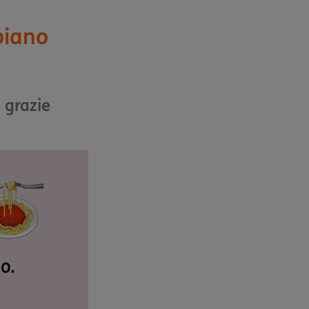
biano
 grazie