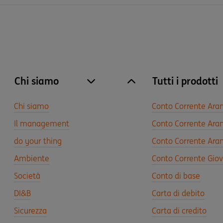
Chi siamo
Tutti i prodotti
site.accordion.apri [it-IT] Chi siamo
Chiudi Chi siamo
Chi siamo
Conto Corrente Ara
Il management
Conto Corrente Aran
do your thing
Conto Corrente Aran
Ambiente
Conto Corrente Gio
Società
Conto di base
DI&B
Carta di debito
Sicurezza
Carta di credito