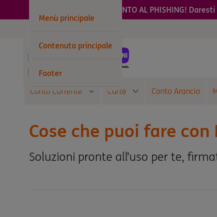
ATTENTO AL PHISHING! Daresti m
Menù principale
Privati
Contenuto principale
Business
Wholesale
Footer
Conto Corrente
Carte
Conto Arancio
M
Cose che puoi fare con
Soluzioni pronte all’uso per te, firma