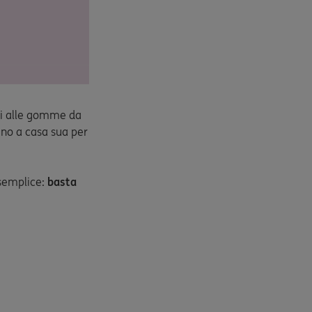
iti alle gomme da
fino a casa sua per
 semplice:
basta