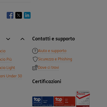
Contatti e supporto
site.accordion.apri [it-IT] Tutti i prodotti
Chiudi Tutti i prodotti
Aiuto e supporto
ncio
Sicurezza e Phishing
cio Più
Dove ci trovi
cio Light
vani Under 30
Certificazioni