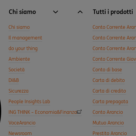
Chi siamo
Tutti i prodotti
site.accordion.apri [it-IT] Chi siamo
Chiudi Chi siamo
Chi siamo
Conto Corrente Ara
Il management
Conto Corrente Aran
do your thing
Conto Corrente Aran
Ambiente
Conto Corrente Gio
Società
Conto di base
DI&B
Carta di debito
Sicurezza
Carta di credito
People Insights Lab
Carta prepagata
ING THINK – Economia&Finanza
Conto Arancio
VoceArancio
Mutuo Arancio
Newsroom
Prestito Arancio