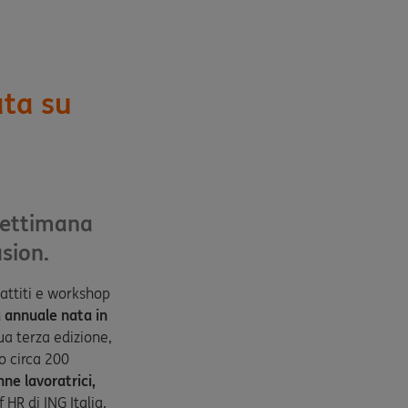
ata su
settimana
usion.
battiti e workshop
a annuale nata in
ua terza edizione,
o circa 200
nne lavoratrici,
 HR di ING Italia,