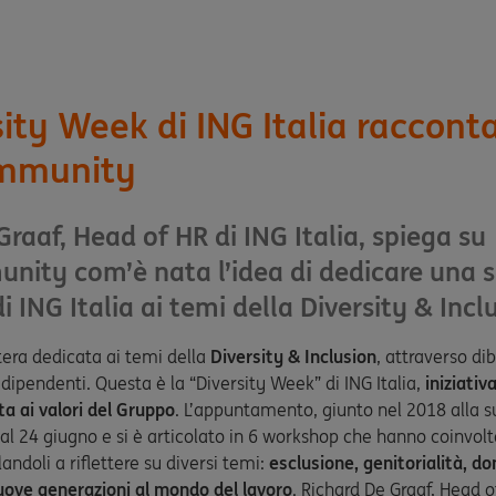
sity Week di ING Italia raccont
mmunity
Graaf, Head of HR di ING Italia, spiega su
nity com’è nata l’idea di dedicare una 
di ING Italia ai temi della Diversity & Incl
era dedicata ai temi della
Diversity & Inclusion
, attraverso di
dipendenti. Questa è la “Diversity Week” di ING Italia,
iniziativ
ata ai valori del Gruppo
. L’appuntamento, giunto nel 2018 alla s
 al 24 giugno e si è articolato in 6 workshop che hanno coinvolt
andoli a riflettere su diversi temi:
esclusione, genitorialità, do
uove generazioni al mondo del lavoro
. Richard De Graaf, Head of