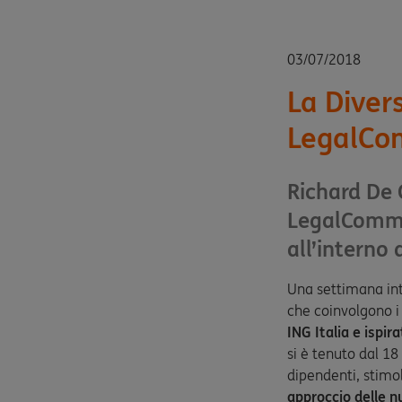
03/07/2018
La Diver
LegalCo
Richard De 
LegalCommu
all’interno 
Una settimana int
che coinvolgono i 
ING Italia e ispir
si è tenuto dal 18
dipendenti, stimol
approccio delle n