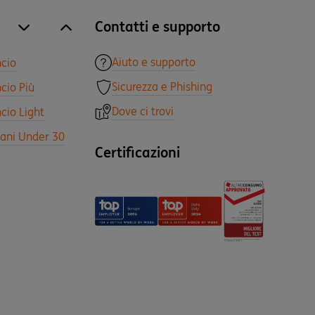
Contatti e supporto
site.accordion.apri [it-IT] Tutti i prodotti
Chiudi Tutti i prodotti
Aiuto e supporto
ncio
Sicurezza e Phishing
cio Più
Dove ci trovi
cio Light
vani Under 30
Certificazioni