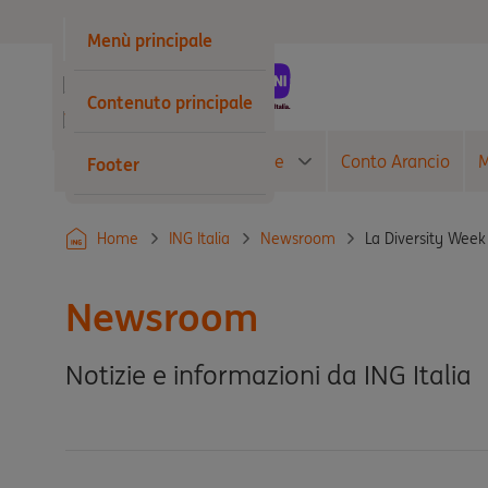
Privati
Menù principale
Business
Contenuto principale
Wholesale
Conto Corrente
Carte
Conto Arancio
M
Footer
La Diversity Week
Home
ING Italia
Newsroom
Newsroom
Notizie e informazioni da ING Italia