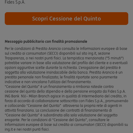
Fides S.p.A.
Scopri Cessione del Quinto
Messaggio pubblicitario con finalità promozionale​
Per le condizioni di Prestito Arancio consulta le Informazioni europee di base
sul credito ai consumatori (SECCI) disponibili sul sito ing.it, sezione
Trasparenza, o nei nostri punti fisici. La tempistica menzionata ("5 minuti")
potrebbe variare in base alla valutazione del profilo del cliente e a eventuali
opzioni aggiuntive scelte durante la richiesta. L’erogazione del prestito è
soggetta alla valutazione insindacabile della banca. Prestito Arancio è un
prestito personale non finalizzato; le finalità riportate sono puramente
indicative e non vincolano l’utilizzo del finanziamento.
“Cessione del Quinto” è un finanziamento a rimborso rateale contro
cessione del quinto dello stipendio e della pensione erogato da Fides S.p.A.
ING Bank N.V.– Milan Branch agisce in qualità di Intermediario del credito, in
forza di accordo di collaborazione sottoscritto con Fides S.p.A., promuovendo
e collocando “Cessione del Quinto” attraverso la propria rete di agenti in
attività finanziaria. La conclusione dei contratti di finanziamento di
“Cessione del Quinto” è subordinata alla sola valutazione del soggetto
erogante. Per le condizioni di “Cessione del Quinto”, consultare le
Informazioni europee di base sul credito ai consumatori (SECCI) disponibili su
ing.it e nei nostri punti fisici.