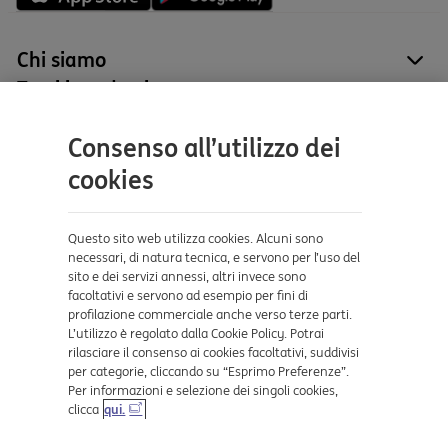
Chi siamo
site
Tutti i prodotti
site
Contatti e supporto
Consenso all’utilizzo dei
Aiuto e supporto
cookies
Sicurezza e Phishing
Dove ci trovi
Questo sito web utilizza cookies. Alcuni sono
necessari, di natura tecnica, e servono per l’uso del
sito e dei servizi annessi, altri invece sono
Certificazioni
facoltativi e servono ad esempio per fini di
profilazione commerciale anche verso terze parti.
L’utilizzo è regolato dalla Cookie Policy. Potrai
rilasciare il consenso ai cookies facoltativi, suddivisi
per categorie, cliccando su “Esprimo Preferenze”.
Per informazioni e selezione dei singoli cookies,
clicca
qui.