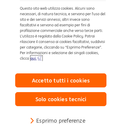
Dove ci trovi
Questo sito web utilizza cookies. Alcuni sono
necessari, di natura tecnica, e servono per l’uso del
sito e dei servizi annessi, altri invece sono
Certificazioni
facoltativi e servono ad esempio per fini di
profilazione commerciale anche verso terze parti.
L’utilizzo è regolato dalla Cookie Policy. Potrai
rilasciare il consenso ai cookies facoltativi, suddivisi
per categorie, cliccando su “Esprimo Preferenze”.
Per informazioni e selezione dei singoli cookies,
clicca
qui.
Collegamenti utili
Accetto tutti i cookies
Mappa del sito
Trasparenza
Cookies
Solo cookies tecnici
Sezione Privacy
Definizione di Default
Reclami e Risoluzione delle controversie
Esprimo preferenze
Sostenibilità Finanziaria