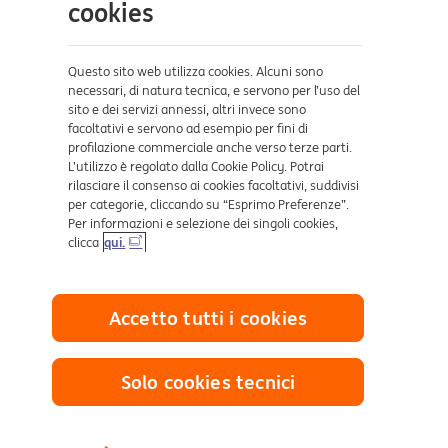
Aiuto e supporto
cookies
Sicurezza e Phishing
Dove ci trovi
Questo sito web utilizza cookies. Alcuni sono
necessari, di natura tecnica, e servono per l’uso del
sito e dei servizi annessi, altri invece sono
Certificazioni
facoltativi e servono ad esempio per fini di
profilazione commerciale anche verso terze parti.
L’utilizzo è regolato dalla Cookie Policy. Potrai
rilasciare il consenso ai cookies facoltativi, suddivisi
per categorie, cliccando su “Esprimo Preferenze”.
Per informazioni e selezione dei singoli cookies,
clicca
qui.
Collegamenti utili
Accetto tutti i cookies
Mappa del sito
Trasparenza
Cookies
Solo cookies tecnici
Sezione Privacy
Definizione di Default