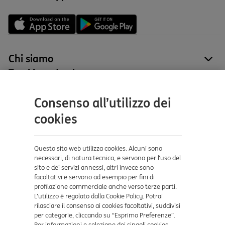
Chi siamo
site
Tutti i prodotti
site
Contatti e supporto
Consenso all’utilizzo dei
Aiuto e supporto
cookies
Sicurezza e Phishing
Dove ci trovi
Questo sito web utilizza cookies. Alcuni sono
necessari, di natura tecnica, e servono per l’uso del
sito e dei servizi annessi, altri invece sono
Certificazioni
facoltativi e servono ad esempio per fini di
profilazione commerciale anche verso terze parti.
L’utilizzo è regolato dalla Cookie Policy. Potrai
rilasciare il consenso ai cookies facoltativi, suddivisi
per categorie, cliccando su “Esprimo Preferenze”.
Per informazioni e selezione dei singoli cookies,