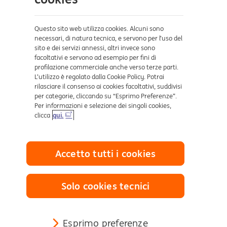
Sicurezza e Phishing
Dove ci trovi
Questo sito web utilizza cookies. Alcuni sono
necessari, di natura tecnica, e servono per l’uso del
sito e dei servizi annessi, altri invece sono
Certificazioni
facoltativi e servono ad esempio per fini di
profilazione commerciale anche verso terze parti.
L’utilizzo è regolato dalla Cookie Policy. Potrai
rilasciare il consenso ai cookies facoltativi, suddivisi
per categorie, cliccando su “Esprimo Preferenze”.
Per informazioni e selezione dei singoli cookies,
clicca
qui.
Collegamenti utili
Accetto tutti i cookies
Mappa del sito
Trasparenza
Cookies
Solo cookies tecnici
Sezione Privacy
Definizione di Default
Reclami e Risoluzione delle controversie
Esprimo preferenze