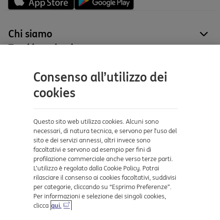
Chi siamo
site
Tutti i prodotti
site
Contatti e supporto
Consenso all’utilizzo dei
Aiuto e supporto
cookies
Sicurezza e Phishing
Dove ci trovi
Questo sito web utilizza cookies. Alcuni sono
necessari, di natura tecnica, e servono per l’uso del
sito e dei servizi annessi, altri invece sono
Certificazioni
facoltativi e servono ad esempio per fini di
profilazione commerciale anche verso terze parti.
L’utilizzo è regolato dalla Cookie Policy. Potrai
rilasciare il consenso ai cookies facoltativi, suddivisi
per categorie, cliccando su “Esprimo Preferenze”.
Per informazioni e selezione dei singoli cookies,
clicca
qui.