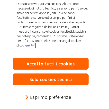
Dove ci trovi
Questo sito web utilizza cookies. Alcuni sono
necessari, di natura tecnica, e servono per l’uso del
sito e dei servizi annessi, altri invece sono
Certificazioni
facoltativi e servono ad esempio per fini di
profilazione commerciale anche verso terze parti.
L’utilizzo è regolato dalla Cookie Policy. Potrai
rilasciare il consenso ai cookies facoltativi, suddivisi
per categorie, cliccando su “Esprimo Preferenze”.
Per informazioni e selezione dei singoli cookies,
clicca
qui.
Collegamenti utili
Accetto tutti i cookies
Mappa del sito
Trasparenza
Cookies
Solo cookies tecnici
Sezione Privacy
Definizione di Default
Reclami e Risoluzione delle controversie
Esprimo preferenze
Sostenibilità Finanziaria
© 2026 ING BANK N.V. Milan Branch P.I. 11241140158