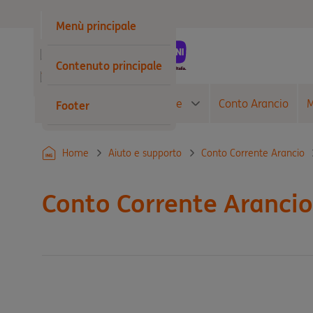
Privati
Menù principale
Business
Contenuto principale
Wholesale
Conto Corrente
Carte
Conto Arancio
M
Footer
Home
Aiuto e supporto
Conto Corrente Arancio
Conto Corrente Arancio