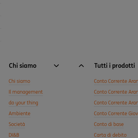
Chi siamo
Tutti i prodotti
site.accordion.apri [it-IT] Chi siamo
Chiudi Chi siamo
Chi siamo
Conto Corrente Ara
Il management
Conto Corrente Aran
do your thing
Conto Corrente Aran
Ambiente
Conto Corrente Gio
Società
Conto di base
DI&B
Carta di debito