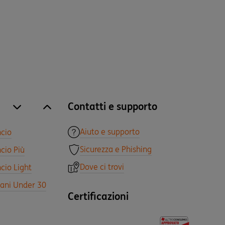
Contatti e supporto
site.accordion.apri [it-IT] Tutti i prodotti
Chiudi Tutti i prodotti
Aiuto e supporto
ncio
Sicurezza e Phishing
cio Più
Dove ci trovi
cio Light
vani Under 30
Certificazioni