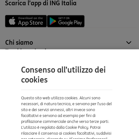
Scarica l’app di ING Italia
Chi siamo
site
Tutti i prodotti
site
Contatti e supporto
Consenso all’utilizzo dei
Aiuto e supporto
cookies
Sicurezza e Phishing
Dove ci trovi
Questo sito web utilizza cookies. Alcuni sono
necessari, di natura tecnica, e servono per l’uso del
sito e dei servizi annessi, altri invece sono
Certificazioni
facoltativi e servono ad esempio per fini di
profilazione commerciale anche verso terze parti.
L’utilizzo è regolato dalla Cookie Policy. Potrai
rilasciare il consenso ai cookies facoltativi, suddivisi