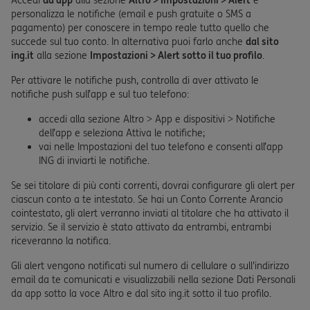
Accedi
da app
alla sezione
Altro > Impostazioni > Alert
e
personalizza le notifiche (email e push gratuite o SMS a
pagamento) per conoscere in tempo reale tutto quello che
succede sul tuo conto. In alternativa puoi farlo anche
dal sito
ing.it
alla sezione
Impostazioni > Alert sotto il tuo profilo
.
Per attivare le notifiche push, controlla di aver attivato le
notifiche push sull’app e sul tuo telefono:
accedi alla sezione Altro > App e dispositivi > Notifiche
dell’app e seleziona Attiva le notifiche;
vai nelle Impostazioni del tuo telefono e consenti all’app
ING di inviarti le notifiche.
Se sei titolare di più conti correnti, dovrai configurare gli alert per
ciascun conto a te intestato. Se hai un Conto Corrente Arancio
cointestato, gli alert verranno inviati al titolare che ha attivato il
servizio. Se il servizio è stato attivato da entrambi, entrambi
riceveranno la notifica.
Gli alert vengono notificati sul numero di cellulare o sull'indirizzo
email da te comunicati e visualizzabili nella sezione Dati Personali
da app sotto la voce Altro e dal sito ing.it sotto il tuo profilo.