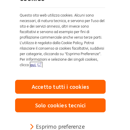
Sicurezza e Phishing
Dove ci trovi
Questo sito web utilizza cookies. Alcuni sono
necessari, di natura tecnica, e servono per l’uso del
sito e dei servizi annessi, altri invece sono
Certificazioni
facoltativi e servono ad esempio per fini di
profilazione commerciale anche verso terze parti.
L’utilizzo è regolato dalla Cookie Policy. Potrai
rilasciare il consenso ai cookies facoltativi, suddivisi
per categorie, cliccando su “Esprimo Preferenze”.
Per informazioni e selezione dei singoli cookies,
clicca
qui.
Collegamenti utili
Accetto tutti i cookies
Mappa del sito
Trasparenza
Cookies
Solo cookies tecnici
Sezione Privacy
Definizione di Default
Reclami e Risoluzione delle controversie
Esprimo preferenze