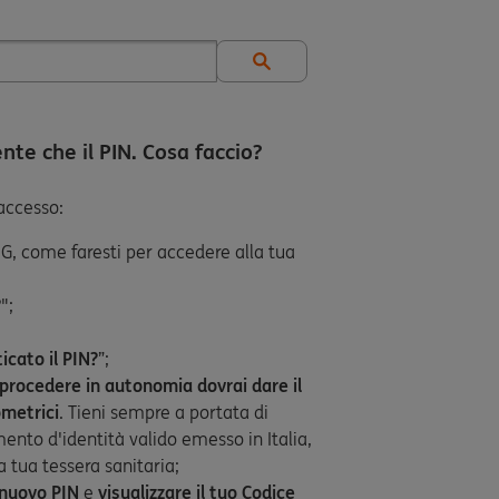
nte che il PIN. Cosa faccio?
 accesso:
NG, come faresti per accedere alla tua
?
";
icato il PIN?
”;
 procedere in autonomia dovrai dare il
ometrici
. Tieni sempre a portata di
nto d'identità valido emesso in Italia,
a tua tessera sanitaria;
nuovo PIN
e
visualizzare il tuo Codice