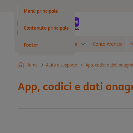
Privati
Menù principale
Business
Contenuto principale
Wholesale
Conto Corrente
Carte
Conto Arancio
M
Footer
Home
Aiuto e supporto
App, codici e dati anagraf
App, codici e dati anagr