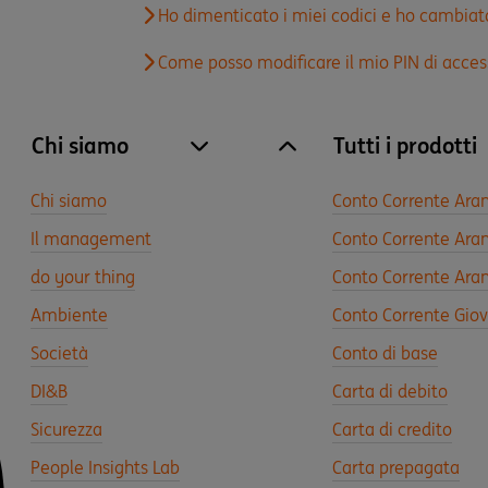
Ho dimenticato i miei codici e ho cambiat
Come posso modificare il mio PIN di acces
Chi siamo
Tutti i prodotti
site.accordion.apri [it-IT] Chi siamo
Chiudi Chi siamo
Chi siamo
Conto Corrente Ara
Il management
Conto Corrente Aran
do your thing
Conto Corrente Aran
Ambiente
Conto Corrente Gio
Società
Conto di base
DI&B
Carta di debito
Sicurezza
Carta di credito
People Insights Lab
Carta prepagata