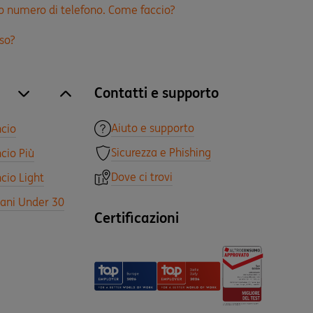
o numero di telefono. Come faccio?
so?
Contatti e supporto
site.accordion.apri [it-IT] Tutti i prodotti
Chiudi Tutti i prodotti
Aiuto e supporto
ncio
Sicurezza e Phishing
cio Più
Dove ci trovi
cio Light
vani Under 30
Certificazioni