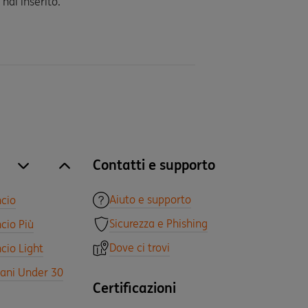
 hai inserito.
Contatti e supporto
site.accordion.apri [it-IT] Tutti i prodotti
Chiudi Tutti i prodotti
Aiuto e supporto
ncio
Sicurezza e Phishing
cio Più
Dove ci trovi
cio Light
vani Under 30
Certificazioni