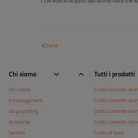
i 150 euro di acquisti dall'ultima volta che lo
Carte
Chi siamo
Tutti i prodotti
site.accordion.apri [it-IT] Chi siamo
Chiudi Chi siamo
Chi siamo
Conto Corrente Ara
Il management
Conto Corrente Aran
do your thing
Conto Corrente Aran
Ambiente
Conto Corrente Gio
Società
Conto di base