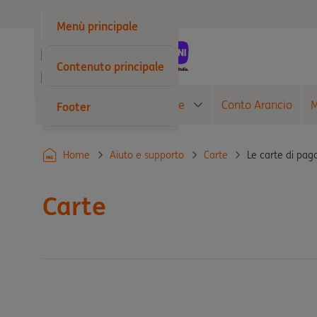
Privati
Menù principale
Business
Contenuto principale
Wholesale
Conto Corrente
Carte
Conto Arancio
M
Footer
Le carte di pa
Home
Aiuto e supporto
Carte
Carte