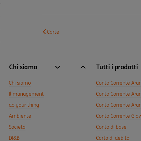
Carte
Chi siamo
Tutti i prodotti
site.accordion.apri [it-IT] Chi siamo
Chiudi Chi siamo
Chi siamo
Conto Corrente Ara
Il management
Conto Corrente Aran
do your thing
Conto Corrente Aran
Ambiente
Conto Corrente Gio
Società
Conto di base
DI&B
Carta di debito