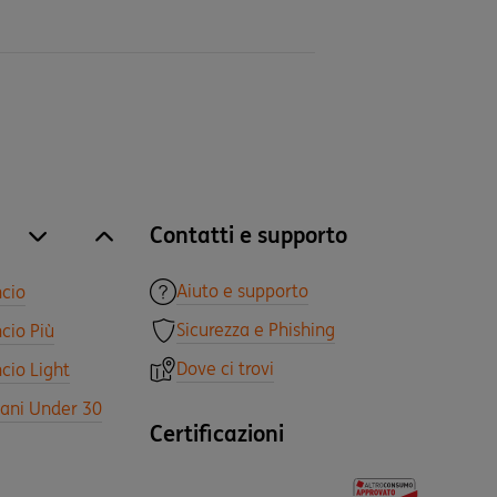
Contatti e supporto
site.accordion.apri [it-IT] Tutti i prodotti
Chiudi Tutti i prodotti
Aiuto e supporto
ncio
Sicurezza e Phishing
cio Più
Dove ci trovi
cio Light
vani Under 30
Certificazioni