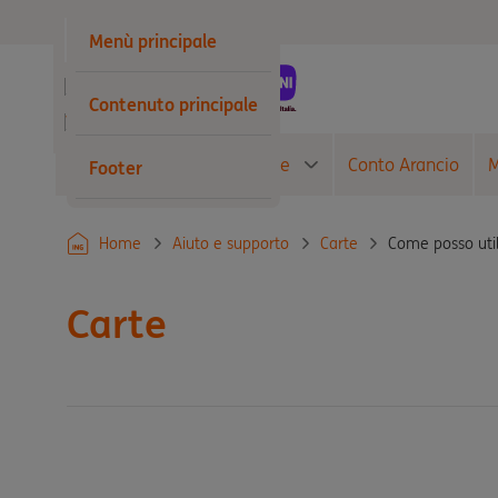
Privati
Menù principale
Business
Contenuto principale
Wholesale
Conto Corrente
Carte
Conto Arancio
M
Footer
Come posso util
Home
Aiuto e supporto
Carte
Carte