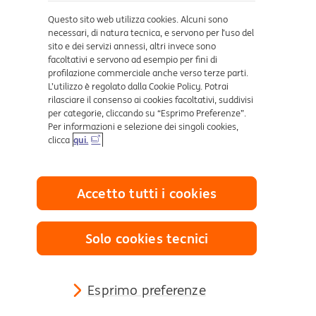
Dove ci trovi
Questo sito web utilizza cookies. Alcuni sono
necessari, di natura tecnica, e servono per l’uso del
sito e dei servizi annessi, altri invece sono
Certificazioni
facoltativi e servono ad esempio per fini di
profilazione commerciale anche verso terze parti.
L’utilizzo è regolato dalla Cookie Policy. Potrai
rilasciare il consenso ai cookies facoltativi, suddivisi
per categorie, cliccando su “Esprimo Preferenze”.
Per informazioni e selezione dei singoli cookies,
clicca
qui.
Collegamenti utili
Accetto tutti i cookies
Mappa del sito
Trasparenza
Cookies
Solo cookies tecnici
Sezione Privacy
Definizione di Default
Reclami e Risoluzione delle controversie
Esprimo preferenze
Sostenibilità Finanziaria