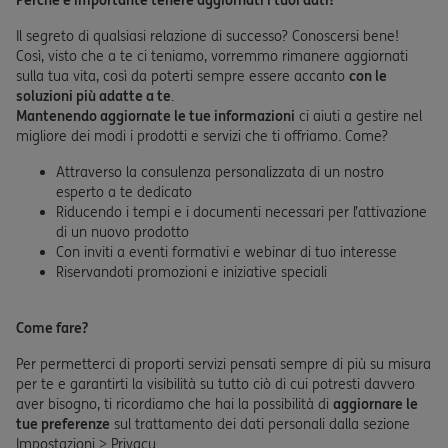
Perché è importante tenere aggiornati i tuoi dati?
Il segreto di qualsiasi relazione di successo? Conoscersi bene!
Così, visto che a te ci teniamo, vorremmo rimanere aggiornati
sulla tua vita, così da poterti sempre essere accanto
con le
soluzioni più adatte a te
.
Mantenendo aggiornate le tue informazioni
ci aiuti a gestire nel
migliore dei modi i prodotti e servizi che ti offriamo. Come?
Attraverso la consulenza personalizzata di un nostro
esperto a te dedicato
Riducendo i tempi e i documenti necessari per l’attivazione
di un nuovo prodotto
Con inviti a eventi formativi e webinar di tuo interesse
Riservandoti promozioni e iniziative speciali
Come fare?
Per permetterci di proporti servizi pensati sempre di più su misura
per te e garantirti la visibilità su tutto ciò di cui potresti davvero
aver bisogno, ti ricordiamo che hai la possibilità di
aggiornare le
tue preferenze
sul trattamento dei dati personali dalla sezione
Impostazioni > Privacy.