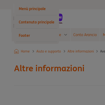
Privati
Menù principale
Business
Contenuto principale
Wholesale
Conto Corrente
Carte
Conto Arancio
M
Footer
Ave
Home
Aiuto e supporto
Altre informazioni
Altre informazioni