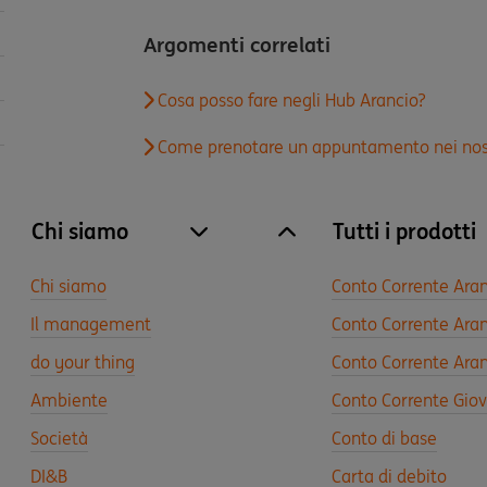
Argomenti correlati
Cosa posso fare negli Hub Arancio?
Come prenotare un appuntamento nei nostri 
Chi siamo
Tutti i prodotti
site.accordion.apri [it-IT] Chi siamo
Chiudi Chi siamo
Chi siamo
Conto Corrente Ara
Il management
Conto Corrente Aran
do your thing
Conto Corrente Aran
Ambiente
Conto Corrente Gio
Società
Conto di base
DI&B
Carta di debito