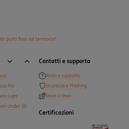
punti fisici sul territorio?
Contatti e supporto
site.accordion.apri [it-IT] Tutti i prodotti
Chiudi Tutti i prodotti
Aiuto e supporto
ncio
Sicurezza e Phishing
cio Più
Dove ci trovi
cio Light
vani Under 30
Certificazioni