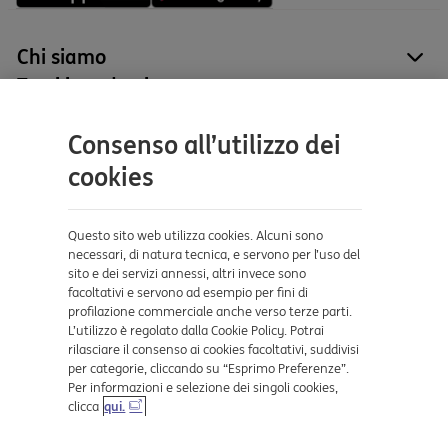
Chi siamo
site
Tutti i prodotti
site
Contatti e supporto
Consenso all’utilizzo dei
Aiuto e supporto
cookies
Sicurezza e Phishing
Dove ci trovi
Questo sito web utilizza cookies. Alcuni sono
necessari, di natura tecnica, e servono per l’uso del
sito e dei servizi annessi, altri invece sono
Certificazioni
facoltativi e servono ad esempio per fini di
profilazione commerciale anche verso terze parti.
L’utilizzo è regolato dalla Cookie Policy. Potrai
rilasciare il consenso ai cookies facoltativi, suddivisi
per categorie, cliccando su “Esprimo Preferenze”.
Per informazioni e selezione dei singoli cookies,
clicca
qui.