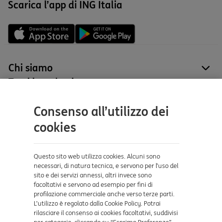
Scarica l’app di ING Italia
Chi siamo
site
Tutti i prodotti
site
Contatti e supporto
Consenso all’utilizzo dei
Aiuto e supporto
cookies
Sicurezza e Phishing
Dove ci trovi
Questo sito web utilizza cookies. Alcuni sono
necessari, di natura tecnica, e servono per l’uso del
sito e dei servizi annessi, altri invece sono
Certificazioni
facoltativi e servono ad esempio per fini di
profilazione commerciale anche verso terze parti.
L’utilizzo è regolato dalla Cookie Policy. Potrai
rilasciare il consenso ai cookies facoltativi, suddivisi