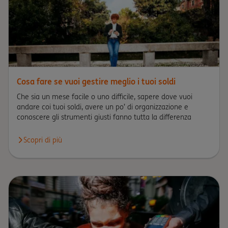
Cosa fare se vuoi gestire meglio i tuoi soldi
Che sia un mese facile o uno difficile, sapere dove vuoi
andare coi tuoi soldi, avere un po’ di organizzazione e
conoscere gli strumenti giusti fanno tutta la differenza
Scopri di più
Scopri di più circa Cosa fare se vuoi gestire meglio i tuoi soldi