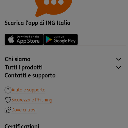
Scarica l’app di ING Italia
Chi siamo
site
Tutti i prodotti
site
Contatti e supporto
Aiuto e supporto
Sicurezza e Phishing
Dove ci trovi
Certificazioni