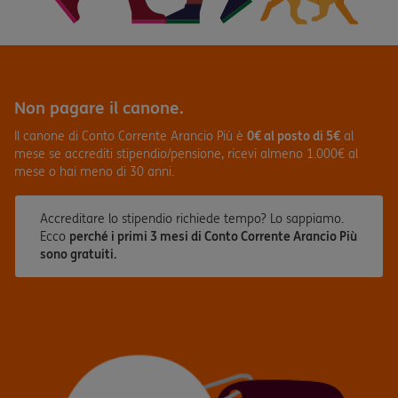
Non pagare il canone.
Il canone di Conto Corrente Arancio Più è
0€ al posto di 5€
al
mese se accrediti stipendio/pensione, ricevi almeno 1.000€ al
mese o hai meno di 30 anni.
Accreditare lo stipendio richiede tempo? Lo sappiamo.
Ecco
perché i primi 3 mesi di Conto Corrente Arancio Più
sono gratuiti.