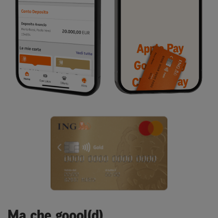
Ma che goool(d)