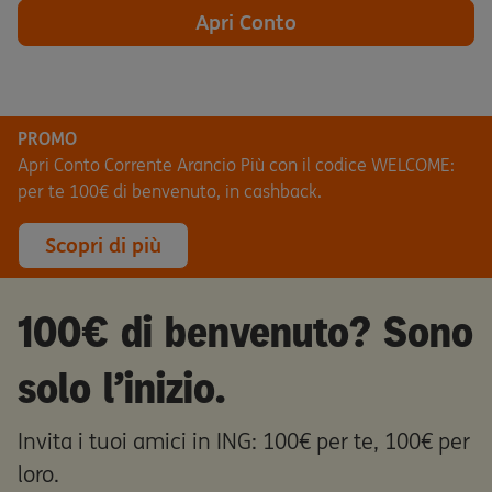
Apri Conto
PROMO
Apri Conto Corrente Arancio Più con il codice WELCOME:
per te 100€ di benvenuto, in cashback.
Scopri di più
100€ di benvenuto? Sono
solo l’inizio.
Invita i tuoi amici in ING: 100€ per te, 100€ per
loro.