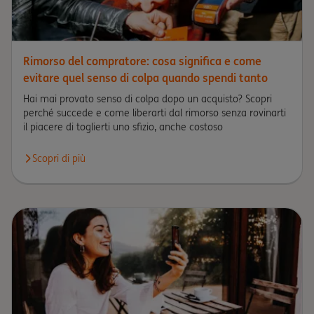
Rimorso del compratore: cosa significa e come
evitare quel senso di colpa quando spendi tanto
Hai mai provato senso di colpa dopo un acquisto? Scopri
perché succede e come liberarti dal rimorso senza rovinarti
il piacere di toglierti uno sfizio, anche costoso
Scopri di più
Scopri di più circa Rimorso del compratore: cosa significa e co