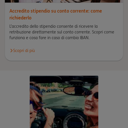
Accredito stipendio su conto corrente: come
richiederlo
L’accredito dello stipendio consente di ricevere la
retribuzione direttamente sul conto corrente. Scopri come
funziona e cosa fare in caso di cambio IBAN.
Scopri di più
Scopri di più circa Accredito stipendio su conto corrente: come 