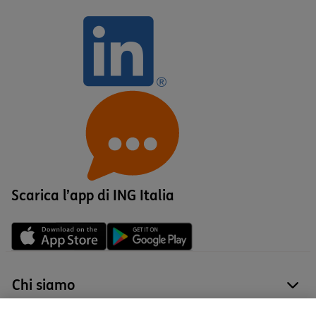
Scarica l’app di ING Italia
Chi siamo
site
Tutti i prodotti
site