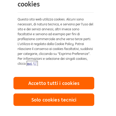
Aiuto e supporto
cookies
Sicurezza e Phishing
Dove ci trovi
Questo sito web utilizza cookies. Alcuni sono
necessari, di natura tecnica, e servono per l’uso del
sito e dei servizi annessi, altri invece sono
Certificazioni
facoltativi e servono ad esempio per fini di
profilazione commerciale anche verso terze parti.
L’utilizzo è regolato dalla Cookie Policy. Potrai
rilasciare il consenso ai cookies facoltativi, suddivisi
per categorie, cliccando su “Esprimo Preferenze”.
Per informazioni e selezione dei singoli cookies,
clicca
qui.
Collegamenti utili
Accetto tutti i cookies
Mappa del sito
Trasparenza
Cookies
Solo cookies tecnici
Sezione Privacy
Definizione di Default