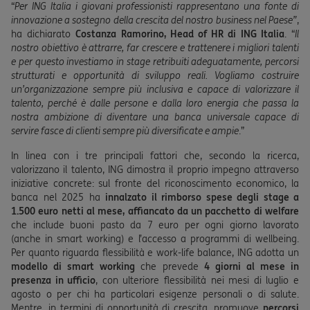
“
Per ING Italia i giovani professionisti rappresentano una fonte di
innovazione a sostegno della crescita del nostro business nel Paese”
,
ha dichiarato
Costanza Ramorino, Head of HR di ING Italia
. “
Il
nostro obiettivo è attrarre, far crescere e trattenere i migliori talenti
e per questo investiamo in stage retribuiti adeguatamente, percorsi
strutturati e opportunità di sviluppo reali. Vogliamo costruire
un’organizzazione sempre più inclusiva e capace di valorizzare il
talento, perché è dalle persone e dalla loro energia che passa la
nostra ambizione di diventare una banca universale capace di
servire fasce di clienti sempre più diversificate e ampie
.”
In linea con i tre principali fattori che, secondo la ricerca,
valorizzano il talento, ING dimostra il proprio impegno attraverso
iniziative concrete: sul fronte del riconoscimento economico, la
banca nel 2025 ha
innalzato il rimborso spese degli stage a
1.500 euro netti al mese, affiancato da un pacchetto di welfare
che include buoni pasto da 7 euro per ogni giorno lavorato
(anche in smart working) e l’accesso a programmi di wellbeing.
Per quanto riguarda flessibilità e work-life balance, ING adotta un
modello di smart working
che prevede
4 giorni al mese in
presenza in ufficio
, con ulteriore flessibilità nei mesi di luglio e
agosto o per chi ha particolari esigenze personali o di salute.
Mentre, in termini di opportunità di crescita, promuove
percorsi