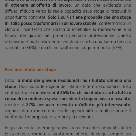
di ottenere un’offerta di lavoro
, un dato che evidenzia una
diffusa sfiducia verso la reale capacità dello stage di tradursi in
opportunità concrete.
Solo 1 su 4 ritiene probabile che uno stage
in Italia possa trasformarsi in un lavoro stabile
, confermando un
clima di incertezza che rischia di indebolire la motivazione e la
fiducia dei giovani nel proprio percorso professionale. Questo
ottimismo è particolarmente sentito da chi ha una laurea tecnico
scientifica (36%) e da chi ha svolto uno stage retribuito (37%).
Perché si rifiuta uno stage
Circa
la metà dei giovani neolaureati ha rifiutato almeno uno
stage
. Quali sono le ragioni del rifiuto? Il tema economico resta
centrale tra le motivazioni: il
36% tra chi ha rifiutato, lo ha fatto a
causa di un rimborso spese considerato troppo basso o assente
,
mentre il
27% per aver ricevuto un’offerta più interessante
,
segnale di un mercato in cui le opportunità si moltiplicano e il
confronto tra proposte è sempre più rilevante.
In questo contesto emerge quindi una crescente competitività tra
le aziende, chiamate a strutturare offerte di stage sempre più