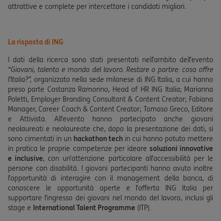
attrattive e complete per intercettare i candidati migliori.
La risposta di ING
I dati della ricerca sono stati presentati nell’ambito dell’evento
“Giovani, talento e mondo del lavoro. Restare o partire: cosa offre
l’Italia?”,
organizzato nella sede milanese di ING Italia, a cui hanno
preso parte Costanza Ramorino, Head of HR ING Italia; Marianna
Poletti, Employer Branding Consultant & Content Creator; Fabiana
Manager, Career Coach & Content Creator; Tomaso Greco, Editore
e Attivista. All’evento hanno partecipato anche giovani
neolaureati e neolaureate che, dopo la presentazione dei dati, si
sono cimentati in un
hackathon tech
in cui hanno potuto mettere
in pratica le proprie competenze per ideare
soluzioni innovative
e inclusive
, con un’attenzione particolare all’accessibilità per le
persone con disabilità. I giovani partecipanti hanno avuto inoltre
l’opportunità di interagire con il management della banca, di
conoscere le opportunità aperte e l’offerta ING Italia per
supportare l’ingresso dei giovani nel mondo del lavoro, inclusi gli
stage e
International Talent Programme
(ITP).