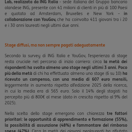
Lab, realizzata da ING Italia
- sede italiana del Gruppo bancario
olandese ING, presente con 41 milioni di clienti in più di 100 Paesi
e quotato ad Amsterdam, Bruxelles e New York –
in
collaborazione con YouGov,
che ha coinvolto 411 giovani tra i 20
e i 30 anni laureati negli ultimi due anni.
Stage diffusi, ma non sempre pagati adeguatamente
Secondo la survey di ING Italia e YouGov, l’esperienza di stage
resta cruciale nel percorso di inizio carriera: circa
la metà
dei
rispondenti ha svolto almeno uno stage negli ultimi 3 anni.
Poco
più della metà
di chi ha effettuato almeno uno stage (6 su 10)
ha
ricevuto un compenso, con una media di 607 euro mensili,
leggermente in aumento rispetto all’edizione 2025 della ricerca,
in cui la media era di 565 euro. Solo il 14% degli stagisti ha
percepito più di 800€ al mese (dato in crescita rispetto al 9% del
2025).
Nella scelta dello stage emergono con chiarezza
tre fattori
prioritari: le opportunità di apprendimento e formazione (55%),
la possibilità di assunzione (48%) e l’ammontare del rimborso
spese (47%)
. Circa la metà dei giovani neolaureati ha rifiutato