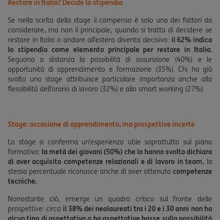
Restare in Italia? Decide lo stipendio
Se nella scelta dello stage il compenso è solo uno dei fattori da
considerare, ma non il principale, quando si tratta di decidere se
restare in Italia o andare all’estero diventa decisivo:
il 62% indica
lo stipendio come elemento principale per restare in Italia.
Seguono a distanza la possibilità di assunzione (40%) e le
opportunità di apprendimento e formazione (35%). Chi ha già
svolto uno stage attribuisce particolare importanza anche alla
flessibilità dell’orario di lavoro (32%) e allo smart working (27%).
Stage: occasione di apprendimento, ma prospettive incerte
Lo stage si conferma un’esperienza utile soprattutto sul piano
formativo:
la metà dei giovani (50%) che lo hanno svolto dichiara
di aver acquisito competenze relazionali e di lavoro in team
, la
stessa percentuale riconosce anche di aver ottenuto
competenze
tecniche.
Nonostante ciò, emerge un quadro critico sul fronte delle
prospettive: circa
il 38% dei neolaureati tra i 20 e i 30 anni
non ha
alcun tipo di aspettativa o ha aspettative basse sulla possibilità