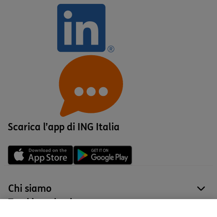
Scarica l’app di ING Italia
Chi siamo
site
Tutti i prodotti
site
Contatti e supporto