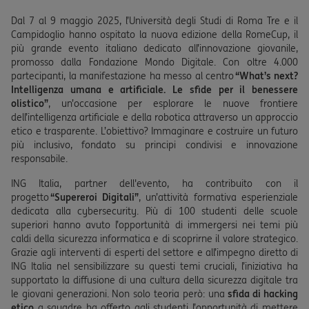
Dal 7 al 9 maggio 2025, l’Università degli Studi di Roma Tre e il
Campidoglio hanno ospitato la nuova edizione della RomeCup, il
più grande evento italiano dedicato all’innovazione giovanile,
promosso dalla Fondazione Mondo Digitale. Con oltre 4.000
partecipanti, la manifestazione ha messo al centro
“What’s next?
Intelligenza umana e artificiale. Le sfide per il benessere
olistico”
, un’occasione per esplorare le nuove frontiere
dell’intelligenza artificiale e della robotica attraverso un approccio
etico e trasparente. L’obiettivo? Immaginare e costruire un futuro
più inclusivo, fondato su principi condivisi e innovazione
responsabile.
ING Italia, partner dell'evento, ha contribuito con il
progetto
“Supereroi Digitali”
, un’attività formativa esperienziale
dedicata alla cybersecurity. Più di 100 studenti delle scuole
superiori hanno avuto l’opportunità di immergersi nei temi più
caldi della sicurezza informatica e di scoprirne il valore strategico.
Grazie agli interventi di esperti del settore e all’impegno diretto di
ING Italia nel sensibilizzare su questi temi cruciali, l’iniziativa ha
supportato la diffusione di una cultura della sicurezza digitale tra
le giovani generazioni. Non solo teoria però: una
sfida di hacking
etico
a squadre ha offerto agli studenti l’opportunità di mettere