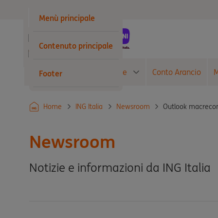
Privati
Menù principale
Business
Contenuto principale
Wholesale
Conto Corrente
Carte
Conto Arancio
M
Footer
Outlook macreco
Home
ING Italia
Newsroom
Newsroom
Notizie e informazioni da ING Italia