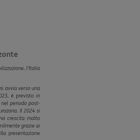
zzonte
izzazione, l'Italia
si avvia verso una
023, è previsto in
 nel periodo post-
rozona. Il 2024 si
una crescita molto
milmente grazie ai
lla presentazione