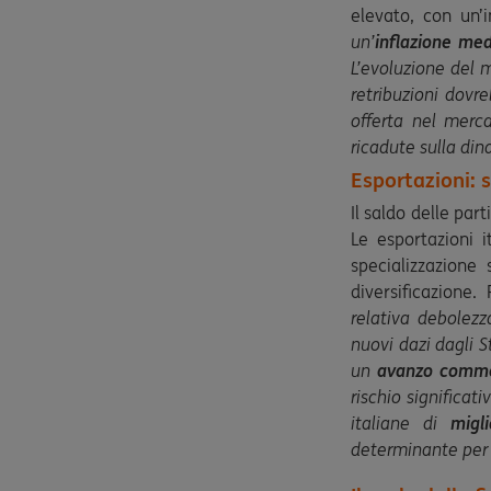
elevato, con un’i
un’
inflazione med
L’evoluzione del m
retribuzioni dovre
offerta nel merc
ricadute sulla dina
Esportazioni: s
Il saldo delle part
Le esportazioni 
specializzazione 
diversificazione
relativa debolez
nuovi dazi dagli S
un
avanzo commer
rischio significat
italiane di
migl
determinante per 