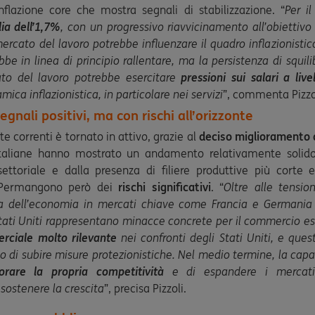
nflazione core che mostra segnali di stabilizzazione. “
Per i
ia dell’1,7%
, con un progressivo riavvicinamento all’obiettivo
ercato del lavoro potrebbe influenzare il quadro inflazionistico
bbe in linea di principio rallentare, ma la persistenza di squi
ato del lavoro potrebbe esercitare
pressioni sui salari a live
mica inflazionistica, in particolare nei servizi
”, commenta Pizzo
egnali positivi, ma con rischi all’orizzonte
ite correnti è tornato in attivo, grazie al
deciso miglioramento d
italiane hanno mostrato un andamento relativamente solido
settoriale e dalla presenza di filiere produttive più corte 
. Permangono però dei
rischi significativi
. “
Oltre alle tension
za dell’economia in mercati chiave come Francia e Germania e
tati Uniti rappresentano minacce concrete per il commercio este
ciale molto rilevante
nei confronti degli Stati Uniti, e que
ivo di subire misure protezionistiche. Nel medio termine, la cap
iorare la propria competitività
e di espandere i mercati
sostenere la crescita
”, precisa Pizzoli.