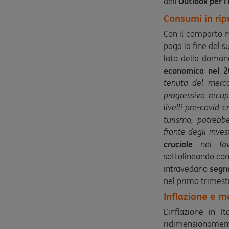
dell’
Outlook per l’
Consumi in rip
Con il comparto m
paga la fine del s
lato della doma
economica nel 2
tenuta del merca
progressivo recup
livelli pre-covid c
turismo, potrebb
fronte degli inve
cruciale
nel favo
sottolineando com
intravedano
segna
nel primo trimest
Inflazione e m
L’inflazione in 
ridimensionamento