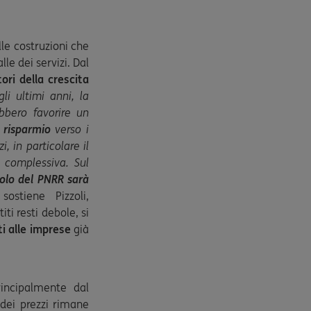
le costruzioni che
le dei servizi. Dal
ori della crescita
li ultimi anni, la
bero favorire un
 risparmio
verso i
i, in particolare il
 complessiva. Sul
uolo del PNRR sarà
 sostiene Pizzoli,
i resti debole, si
iti alle imprese
già
rincipalmente dal
 dei prezzi rimane