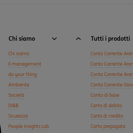
Chi siamo
Tutti i prodotti
site.accordion.apri [it-IT] Chi siamo
Chiudi Chi siamo
Chi siamo
Conto Corrente Ara
Il management
Conto Corrente Aran
do your thing
Conto Corrente Aran
Ambiente
Conto Corrente Gio
Società
Conto di base
DI&B
Carta di debito
Sicurezza
Carta di credito
People Insights Lab
Carta prepagata