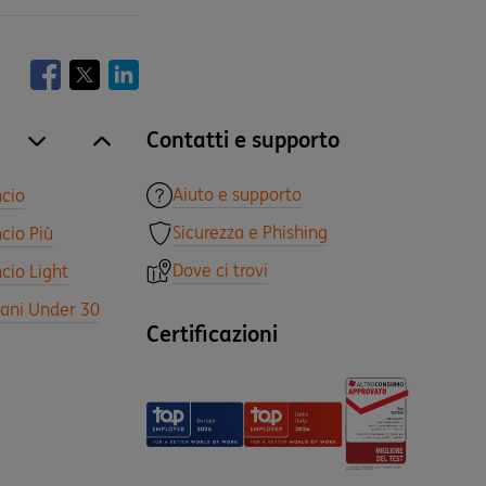
Contatti e supporto
site.accordion.apri [it-IT] Tutti i prodotti
Chiudi Tutti i prodotti
Aiuto e supporto
ncio
Sicurezza e Phishing
cio Più
Dove ci trovi
cio Light
vani Under 30
Certificazioni