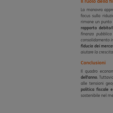
Il ruolo della 
La manovra appr
focus sulla riduz
rimane un punto c
rapporto debito/
finanza pubblica
consolidamento in
fiducia dei merca
aiutare la crescita
Conclusioni
Il quadro econo
dell’anno
. Tuttavi
alle tensioni geo
politica fiscale
sostenibile nel m