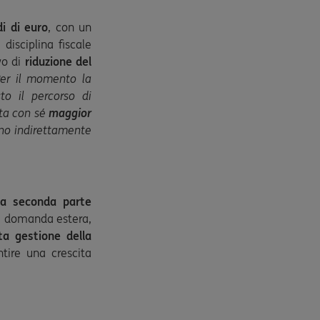
di di euro
, con un
disciplina fiscale
vo di
riduzione del
Per il momento la
to il percorso di
rta con sé
maggior
no indirettamente
lla seconda parte
alla domanda estera,
ta gestione della
tire una crescita