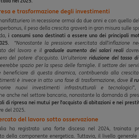
Italia nel 2025
.
resa e trasformazione degli investimenti
anifatturiero in recessione ormai da due anni e con quello del
uperbonus, il peso della crescita graverà in gran misura sulle spal
nda,
i consumi sono destinati a essere uno dei principali mot
025
. “
Nonostante la pressione esercitata dall’inflazione neg
to del lavoro e il
graduale aumento dei salari reali
dovreb
ero del potere d’acquisto. Un’ulteriore
riduzione del tasso di
reerebbe spazio per la spesa delle famiglie. Il settore dei serviz
e beneficiare di questa dinamica, contribuendo alla crescita
stimenti è invece in atto una fase di trasformazione, dove
il r
rire nuovi investimenti infrastrutturali e tecnologici
”,
e anche nel settore bancario, nonostante la domanda di prestit
li di ripresa nei mutui per l’acquisto di abitazioni e nei prest
re del 2025.
ercato del lavoro sotto osservazione
Italia ha registrato una forte discesa nel 2024, trainata p
 della componente energetica. Tuttavia, il livello generale