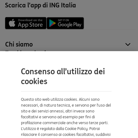
Scarica l’app di ING Italia
Chi siamo
site
Tutti i prodotti
site
Contatti e supporto
Consenso all’utilizzo dei
Aiuto e supporto
cookies
Sicurezza e Phishing
Dove ci trovi
Questo sito web utilizza cookies. Alcuni sono
necessari, di natura tecnica, e servono per l’uso del
sito e dei servizi annessi, altri invece sono
Certificazioni
facoltativi e servono ad esempio per fini di
profilazione commerciale anche verso terze parti.
L’utilizzo è regolato dalla Cookie Policy. Potrai
rilasciare il consenso ai cookies facoltativi, suddivisi