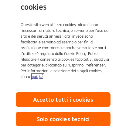
Aiuto e supporto
cookies
Sicurezza e Phishing
Dove ci trovi
Questo sito web utilizza cookies. Alcuni sono
necessari, di natura tecnica, e servono per l’uso del
sito e dei servizi annessi, altri invece sono
Certificazioni
facoltativi e servono ad esempio per fini di
profilazione commerciale anche verso terze parti.
L’utilizzo è regolato dalla Cookie Policy. Potrai
rilasciare il consenso ai cookies facoltativi, suddivisi
per categorie, cliccando su “Esprimo Preferenze”.
Per informazioni e selezione dei singoli cookies,
clicca
qui.
Collegamenti utili
Accetto tutti i cookies
Mappa del sito
Trasparenza
Cookies
Solo cookies tecnici
Sezione Privacy
Definizione di Default