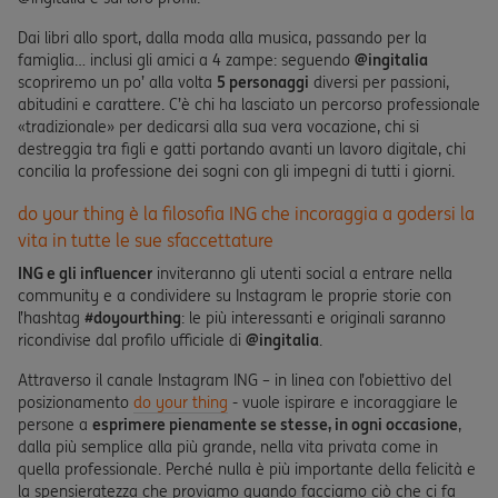
Dai libri allo sport, dalla moda alla musica, passando per la
famiglia… inclusi gli amici a 4 zampe: seguendo
@ingitalia
scopriremo un po’ alla volta
5 personaggi
diversi per passioni,
abitudini e carattere. C’è chi ha lasciato un percorso professionale
«tradizionale» per dedicarsi alla sua vera vocazione, chi si
destreggia tra figli e gatti portando avanti un lavoro digitale, chi
concilia la professione dei sogni con gli impegni di tutti i giorni.
do your thing è la filosofia ING che incoraggia a godersi la
vita in tutte le sue sfaccettature
ING e gli influencer
inviteranno gli utenti social a entrare nella
community e a condividere su Instagram le proprie storie con
l’hashtag
#doyourthing
: le più interessanti e originali saranno
ricondivise dal profilo ufficiale di
@ingitalia
.
Attraverso il canale Instagram ING – in linea con l’obiettivo del
posizionamento
do your thing
- vuole ispirare e incoraggiare le
persone a
esprimere pienamente se stesse, in ogni occasione
,
dalla più semplice alla più grande, nella vita privata come in
quella professionale. Perché nulla è più importante della felicità e
la spensieratezza che proviamo quando facciamo ciò che ci fa