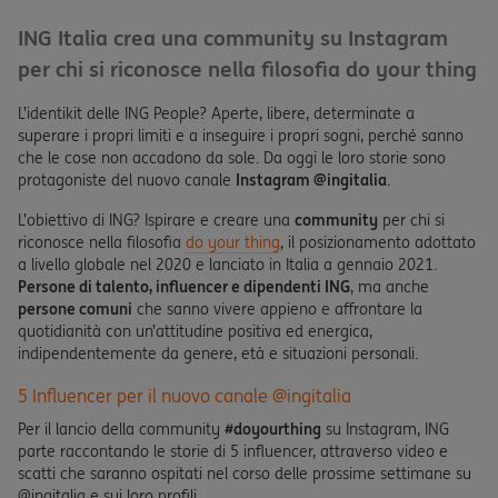
ING Italia crea una community su Instagram
per chi si riconosce nella filosofia do your thing
L’identikit delle ING People? Aperte, libere, determinate a
superare i propri limiti e a inseguire i propri sogni, perché sanno
che le cose non accadono da sole. Da oggi le loro storie sono
protagoniste del nuovo canale
Instagram @ingitalia
.
L’obiettivo di ING? Ispirare e creare una
community
per chi si
riconosce nella filosofia
do your thing
, il posizionamento adottato
a livello globale nel 2020 e lanciato in Italia a gennaio 2021.
Persone di talento, influencer e dipendenti ING
, ma anche
persone comuni
che sanno vivere appieno e affrontare la
quotidianità con un’attitudine positiva ed energica,
indipendentemente da genere, età e situazioni personali.
5 Influencer per il nuovo canale @ingitalia
Per il lancio della community
#doyourthing
su Instagram, ING
parte raccontando le storie di 5 influencer, attraverso video e
scatti che saranno ospitati nel corso delle prossime settimane su
@ingitalia e sui loro profili.