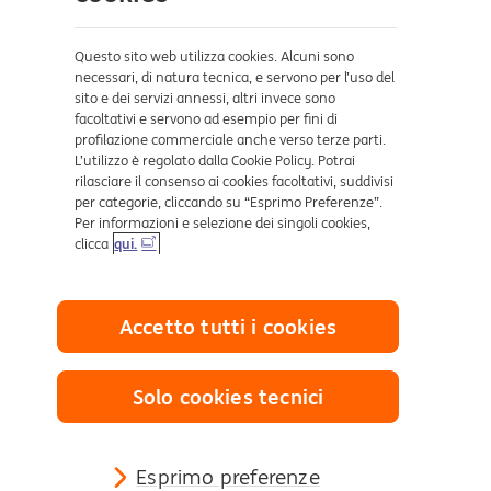
Sicurezza e Phishing
Dove ci trovi
Questo sito web utilizza cookies. Alcuni sono
necessari, di natura tecnica, e servono per l’uso del
sito e dei servizi annessi, altri invece sono
Certificazioni
facoltativi e servono ad esempio per fini di
profilazione commerciale anche verso terze parti.
L’utilizzo è regolato dalla Cookie Policy. Potrai
rilasciare il consenso ai cookies facoltativi, suddivisi
per categorie, cliccando su “Esprimo Preferenze”.
Per informazioni e selezione dei singoli cookies,
clicca
qui.
Collegamenti utili
Accetto tutti i cookies
Mappa del sito
Trasparenza
Cookies
Solo cookies tecnici
Sezione Privacy
Definizione di Default
Reclami e Risoluzione delle controversie
Esprimo preferenze