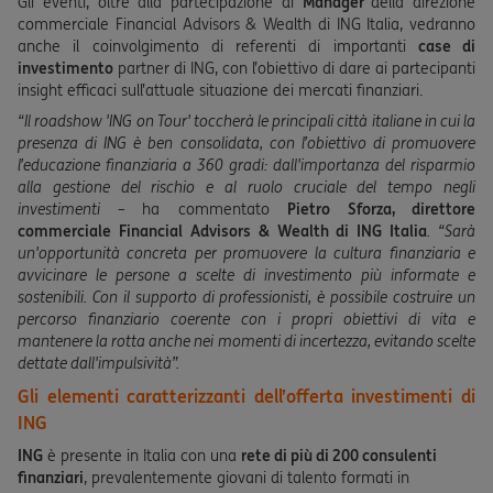
Gli eventi, oltre alla partecipazione di
Manager
della direzione
commerciale Financial Advisors & Wealth di ING Italia, vedranno
anche il coinvolgimento di referenti di importanti
case di
investimento
partner di ING, con l’obiettivo di dare ai partecipanti
insight efficaci sull’attuale situazione dei mercati finanziari.
“Il roadshow 'ING on Tour' toccherà le principali città italiane in cui la
presenza di ING è ben consolidata, con l’obiettivo di promuovere
l’educazione finanziaria a 360 gradi: dall'importanza del risparmio
alla gestione del rischio e al ruolo cruciale del tempo negli
investimenti –
ha commentato
Pietro Sforza, direttore
commerciale Financial Advisors & Wealth di ING Italia
. “Sarà
un'opportunità concreta per promuovere la cultura finanziaria e
avvicinare le persone a scelte di investimento più informate e
sostenibili. Con il supporto di professionisti, è possibile costruire un
percorso finanziario coerente con i propri obiettivi di vita e
mantenere la rotta anche nei momenti di incertezza, evitando scelte
dettate dall'impulsività”.
Gli elementi caratterizzanti dell’offerta investimenti di
ING
ING
è presente in Italia con una
rete di più di 200 consulenti
finanziari
, prevalentemente giovani di talento formati in