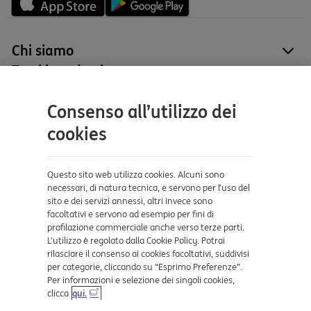
Chi siamo
site
Tutti i prodotti
site
Contatti e supporto
Consenso all’utilizzo dei
Aiuto e supporto
cookies
Sicurezza e Phishing
Dove ci trovi
Questo sito web utilizza cookies. Alcuni sono
necessari, di natura tecnica, e servono per l’uso del
sito e dei servizi annessi, altri invece sono
Certificazioni
facoltativi e servono ad esempio per fini di
profilazione commerciale anche verso terze parti.
L’utilizzo è regolato dalla Cookie Policy. Potrai
rilasciare il consenso ai cookies facoltativi, suddivisi
per categorie, cliccando su “Esprimo Preferenze”.
Per informazioni e selezione dei singoli cookies,
clicca
qui.