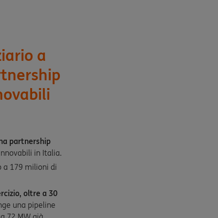
iario a
rtnership
novabili
una partnership
nnovabili in Italia.
 a 179 milioni di
rcizio, oltre a 30
nge una pipeline
irca 72 MW già