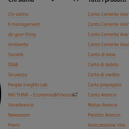
site.accordion.apri [it-IT] Chi siamo
Chiudi Chi siamo
Chi siamo
Conto Corrente Ara
Il management
Conto Corrente Aran
do your thing
Conto Corrente Aran
Ambiente
Conto Corrente Gio
Società
Conto di base
DI&B
Carta di debito
Sicurezza
Carta di credito
People Insights Lab
Carta prepagata
ING THINK – Economia&Finanza
Conto Arancio
VoceArancio
Mutuo Arancio
Newsroom
Prestito Arancio
Premi
Assicurazione Vita