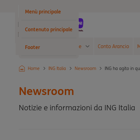
Privati
Menù principale
Business
Contenuto principale
Wholesale
Conto Corrente
Carte
Conto Arancio
M
Footer
ING ha agito in qu
Home
ING Italia
Newsroom
Newsroom
Notizie e informazioni da ING Italia