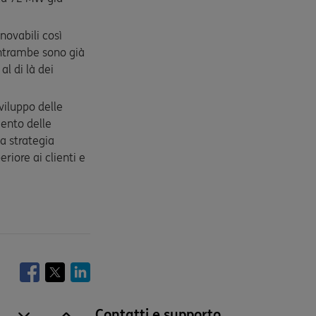
novabili così
 entrambe sono già
l di là dei
viluppo delle
mento delle
la strategia
riore ai clienti e
Contatti e supporto