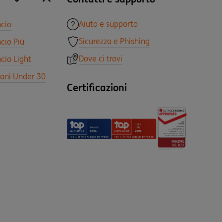
site.accordion.apri [it-IT] Tutti i prodotti
Chiudi Tutti i prodotti
Aiuto e supporto
ncio
Sicurezza e Phishing
cio Più
Dove ci trovi
cio Light
vani Under 30
Certificazioni