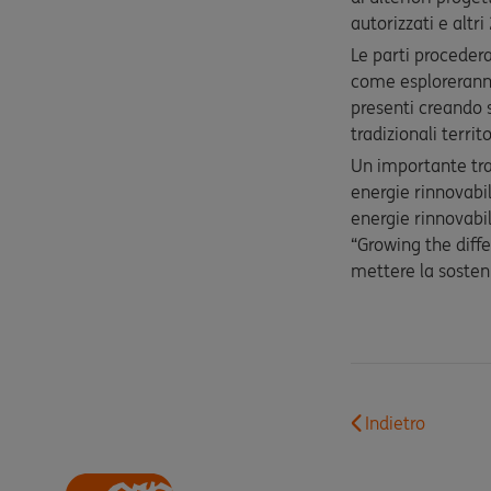
autorizzati e altr
Le parti procedera
come esploreranno 
presenti creando s
tradizionali territ
Un importante tra
energie rinnovabili
energie rinnovabili
“Growing the diffe
mettere la sostenib
Indietro