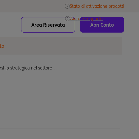
Stato di attivazione prodotti
Aiuto e supporto
Area Riservata
Apri Conto
ta
rship strategica nel settore …