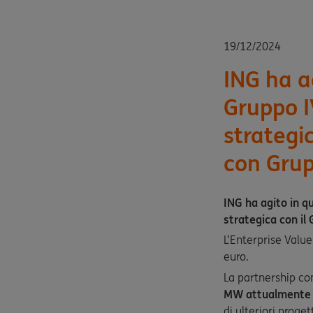
19/12/2024
ING ha ag
Gruppo I
strategic
con Grup
ING ha agito in qu
strategica con il
L’Enterprise Value
euro.
La partnership c
MW attualmente in 
di ulteriori proge