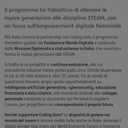
Il programma ha l’obiettivo di allenare le
nuove generazioni alle discipline STEAM, con
un focus sull’empowerment digitale femminile
ING Italia rinnova la partnership con Coding Girls, il programma
formativo guidato da
Fondazione Mondo Digitale
e sostenuto
dalla
Missione Diplomatica statunitense in Italia
, che avvicina e
forma le nuove generazioni alle STEAM.
Si tratta di un progetto in
continua evoluzione
, alla cui
precedente edizione hanno partecipato circa 15mila studentesse
in più di 30 città italiane e oltre 33 atenei. Tra le novità di
quest’anno trovano ampio spazio approfondimenti su
intelligenza artificiale generativa
,
cybersecurity
,
educazione
finanziaria e data science
, con momenti dedicati allo
sviluppo
personale
mediante lo strumento del Personal Ecosystem
Canvas, per progettare con
consapevolezza il proprio futuro
.
Perché supportare Coding Girls?
La
disparità di genere nel
mondo del lavoro
è ancora molto forte anche in Italia: secondo il
Global Gender Gap Index del World Economic Forum ci troviamo