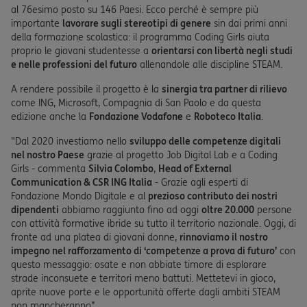
al 76esimo posto su 146 Paesi. Ecco perché è sempre più
importante
lavorare sugli stereotipi di genere
sin dai primi anni
della formazione scolastica: il programma Coding Girls aiuta
proprio le giovani studentesse a
orientarsi con libertà negli studi
e nelle professioni del futuro
allenandole alle discipline STEAM.
A rendere possibile il progetto è la
sinergia tra partner di rilievo
come ING, Microsoft, Compagnia di San Paolo e da questa
edizione anche la
Fondazione Vodafone
e
Roboteco Italia
.
"Dal 2020 investiamo nello
sviluppo delle competenze digitali
nel nostro Paese
grazie al progetto Job Digital Lab e a Coding
Girls - commenta
Silvia Colombo
,
Head of External
Communication & CSR ING Italia
- Grazie agli esperti di
Fondazione Mondo Digitale e al
prezioso contributo dei nostri
dipendenti
abbiamo raggiunto fino ad oggi
oltre 20.000
persone
con attività formative ibride su tutto il territorio nazionale. Oggi, di
fronte ad una platea di giovani donne,
rinnoviamo il nostro
impegno nel rafforzamento di ‘competenze a prova di futuro’
con
questo messaggio: osate e non abbiate timore di esplorare
strade inconsuete e territori meno battuti. Mettetevi in gioco,
aprite nuove porte e le opportunità offerte dagli ambiti STEAM
non mancheranno”.