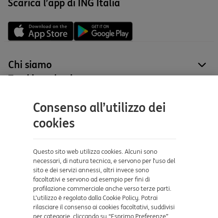
Scarica l’app di ING Italia
Chi siamo
site
Tutti i prodotti
site
Contatti e supporto
Consenso all’utilizzo dei
Aiuto e supporto
cookies
Sicurezza e Phishing
Dove ci trovi
Questo sito web utilizza cookies. Alcuni sono
necessari, di natura tecnica, e servono per l’uso del
sito e dei servizi annessi, altri invece sono
Certificazioni
facoltativi e servono ad esempio per fini di
profilazione commerciale anche verso terze parti.
L’utilizzo è regolato dalla Cookie Policy. Potrai
rilasciare il consenso ai cookies facoltativi, suddivisi
per categorie, cliccando su “Esprimo Preferenze”.