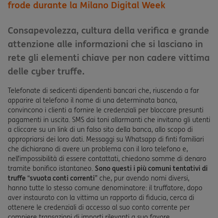
frode durante la Milano Digital Week
Consapevolezza, cultura della verifica e grande
attenzione alle informazioni che si lasciano in
rete gli elementi chiave per non cadere vittima
delle cyber truffe.
Telefonate di sedicenti dipendenti bancari che, riuscendo a far
apparire al telefono il nome di una determinata banca,
convincono i clienti a fornire le credenziali per bloccare presunti
pagamenti in uscita. SMS dai toni allarmanti che invitano gli utenti
a cliccare su un link di un falso sito della banca, allo scopo di
appropriarsi dei loro dati. Messaggi su Whatsapp di finti familiari
che dichiarano di avere un problema con il loro telefono e,
nell’impossibilità di essere contattati, chiedono somme di denaro
tramite bonifico istantaneo.
Sono questi i più comuni tentativi di
truffe
“
svuota conti correnti
” che, pur avendo nomi diversi,
hanno tutte lo stesso comune denominatore: il truffatore, dopo
aver instaurato con la vittima un rapporto di fiducia, cerca di
ottenere le credenziali di accesso al suo conto corrente per
compiere transazioni di importi rilevanti a suo favore.