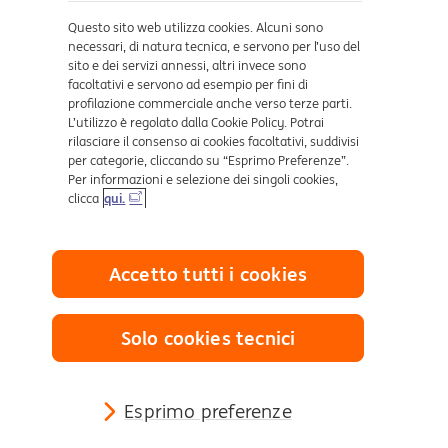
Dove ci trovi
Questo sito web utilizza cookies. Alcuni sono
necessari, di natura tecnica, e servono per l’uso del
sito e dei servizi annessi, altri invece sono
Certificazioni
facoltativi e servono ad esempio per fini di
profilazione commerciale anche verso terze parti.
L’utilizzo è regolato dalla Cookie Policy. Potrai
rilasciare il consenso ai cookies facoltativi, suddivisi
per categorie, cliccando su “Esprimo Preferenze”.
Per informazioni e selezione dei singoli cookies,
clicca
qui.
Collegamenti utili
Accetto tutti i cookies
Mappa del sito
Trasparenza
Cookies
Solo cookies tecnici
Sezione Privacy
Definizione di Default
Reclami e Risoluzione delle controversie
Esprimo preferenze
Sostenibilità Finanziaria