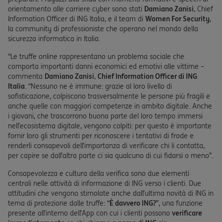
orientamento alle carriere cyber sono stati
Damiano Zanisi
, Chief
Information Officer di ING Italia, e il team di
Women For Security
,
la community di professioniste che operano nel mondo della
sicurezza informatica in Italia.
“Le truffe online rappresentano un problema sociale che
comporta importanti danni economici ed emotivi alle vittime –
commenta
Damiano Zanisi
,
Chief Information Officer di ING
Italia
. “Nessuno ne è immune: grazie al loro livello di
sofisticazione, colpiscono trasversalmente le persone più fragili e
anche quelle con maggiori competenze in ambito digitale. Anche
i giovani, che trascorrono buona parte del loro tempo immersi
nell’ecosistema digitale, vengono colpiti: per questo è importante
fornir loro gli strumenti per riconoscere i tentativi di frode e
renderli consapevoli dell’importanza di verificare chi li contatta,
per capire se dall’altra parte ci sia qualcuno di cui fidarsi o meno”.
Consapevolezza e cultura della verifica sono due elementi
centrali nelle attività di informazione di ING verso i clienti. Due
attitudini che vengono stimolate anche dall’ultima novità di ING in
tema di protezione dalle truffe: “
È davvero ING?
”, una funzione
presente all’interno dell’App con cui i clienti possono
verificare