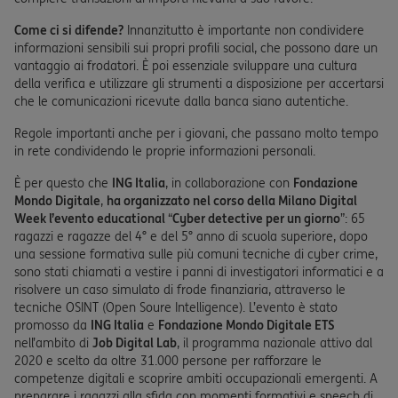
Come ci si difende?
Innanzitutto è importante non condividere
informazioni sensibili sui propri profili social, che possono dare un
vantaggio ai frodatori. È poi essenziale sviluppare una cultura
della verifica e utilizzare gli strumenti a disposizione per accertarsi
che le comunicazioni ricevute dalla banca siano autentiche.
Regole importanti anche per i giovani, che passano molto tempo
in rete condividendo le proprie informazioni personali.
È per questo che
ING Italia
, in collaborazione con
Fondazione
Mondo Digitale
,
ha organizzato nel corso della Milano Digital
Week l’evento educational
“
Cyber detective per un giorno
”: 65
ragazzi e ragazze del 4° e del 5° anno di scuola superiore, dopo
una sessione formativa sulle più comuni tecniche di cyber crime,
sono stati chiamati a vestire i panni di investigatori informatici e a
risolvere un caso simulato di frode finanziaria, attraverso le
tecniche OSINT (Open Soure Intelligence). L’evento è stato
promosso da
ING Italia
e
Fondazione Mondo Digitale ETS
nell’ambito di
Job Digital Lab
, il programma nazionale attivo dal
2020 e scelto da oltre 31.000 persone per rafforzare le
competenze digitali e scoprire ambiti occupazionali emergenti. A
preparare i ragazzi alla sfida con momenti formativi e speech di