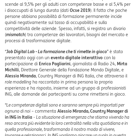
scende al 9,5% per gli adulti con competenze basse e al 5,4% per
i disoccupati di lunga durata (dati
Ocse 2019
). Il fatto che poche
persone abbiano possibilità di formazione permanente incide
quindi negativamente sul tasso di occupabilità e sulla
competitività delle aziende. Spesso, infatti, si registra un divario
(
mismatch
) tra competenze dei lavoratori, bisogni del mercato e
processi di trasformazione digitale.
“
Job Digital Lab - La formazione che ti rimette in gioco
” è stato
presentato oggi con un
evento digitale interattivo
con la
partecipazione di
Enrico Pagliarini
, giornalista di Radio 24,
Mirta
Michilli
, Direttore Generale della Fondazione Mondo Digitale, e
Alessio Miranda
, Country Manager di ING Italia, che attraverso il
role modelling
ha raccontato in prima persona la propria
esperienza e ha risposto, insieme ad un gruppo di professionisti
ING, alle domande dei partecipanti su come rimettersi in gioco.
“
Le competenze digitali sono e saranno sempre più importati per
ognuno di noi
– commenta
Alessio Miranda, Country Manager di
in ING in Italia
-
La situazione di emergenza che stiamo vivendo ha
reso ancora più evidente la loro centralità nella vita quotidiana e in
quella professionale, trasformando il nostro modo di vivere,
lavorare e relazionarci. In ING vogliamo giocare un ruolo in questa