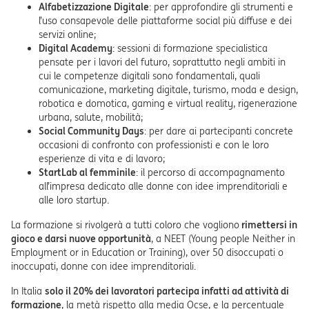
Alfabetizzazione Digitale
: per approfondire gli strumenti e
l’uso consapevole delle piattaforme social più diffuse e dei
servizi online;
Digital Academy
: sessioni di formazione specialistica
pensate per i lavori del futuro, soprattutto negli ambiti in
cui le competenze digitali sono fondamentali, quali
comunicazione, marketing digitale, turismo, moda e design,
robotica e domotica, gaming e virtual reality, rigenerazione
urbana, salute, mobilità;
Social Community Days
: per dare ai partecipanti concrete
occasioni di confronto con professionisti e con le loro
esperienze di vita e di lavoro;
StartLab al femminile
: il percorso di accompagnamento
all’impresa dedicato alle donne con idee imprenditoriali e
alle loro startup.
La formazione si rivolgerà a tutti coloro che vogliono
rimettersi in
gioco e darsi nuove opportunità
, a NEET (Young people Neither in
Employment or in Education or Training), over 50 disoccupati o
inoccupati, donne con idee imprenditoriali.
In Italia
solo il 20% dei lavoratori partecipa infatti ad attività di
formazione
, la metà rispetto alla media Ocse, e la percentuale