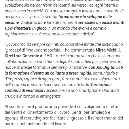
evoluzione sia nei confronti dei clienti, sia verso i colleghi interni e
anche verso la società. Con questo progetto investiamo in quanto di
più prezioso ci possa essere:
la formazione e lo sviluppo delle
persone
. Vogliamo dare loro gli strumenti per
essere un passo avanti
e per
rimettersi in gioco
in un mondo che evolve e cambia
rapidamente e in cui nessuno deve restare indietro
”.
"
Lavoriamo da sempre con reti collaborative ibride che distinguono
i processi di innovazione sociale,
– ha commentato
Mirta Michilli,
Direttore Generale di FMD
-
ma è la prima volta che avviamo una
collaborazione con una banca digitale innovativa per sperimentare
nuove strategie formative sempre più inclusive.
Con Job Digital Lab
la formazione diventa un collante a presa rapida
, comunitario e
d’impresa, capace di aggregare, fare comunità e coinvolgere tutti
nella catena di valore. Sperimenteremo anche la '
formazione
continua di vicinanza
', accessibile da uno smartphone. Una sfida
cruciale in tempo di emergenza
".
Al suo termine il programma prevede il coinvolgimento diretto
dei Centri di Orientamento al lavoro, Centri per l’impiego e
agenzie di recruiting per facilitare l'ingresso e il reinserimento dei
partecipanti nel mondo del lavoro.