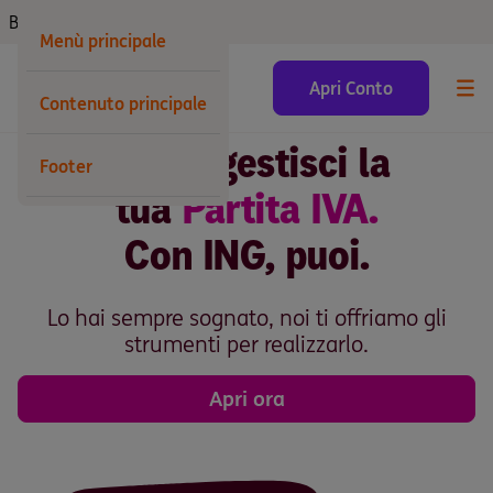
Business
Menù principale
Business Banking ING per Aziende
Apri Conto
Contenuto principale
Apri e gestisci la
Footer
tua
Partita IVA.
Con ING, puoi.
Lo hai sempre sognato, noi ti offriamo gli
strumenti per realizzarlo.
Apri ora
fino al 23 maggio