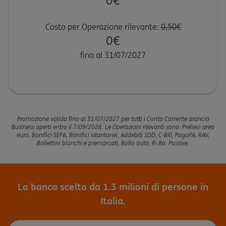
0€
Costo per Operazione rilevante:
0,50€
0€
fino al 31/07/2027
Promozione valida fino al 31/07/2027 per tutti i Conto Corrente arancio
Business aperti entro il 7/09/2026. Le Operazioni rilevanti sono: Prelievi area
euro, Bonifici SEPA, Bonifici istantanei, Addebiti SDD, C-Bill, PagoPA, RAV,
Bollettini bianchi e premarcati, Bollo auto, Ri.Ba. Passive.​
La banca scelta da 1.3 milioni di persone in
Italia.