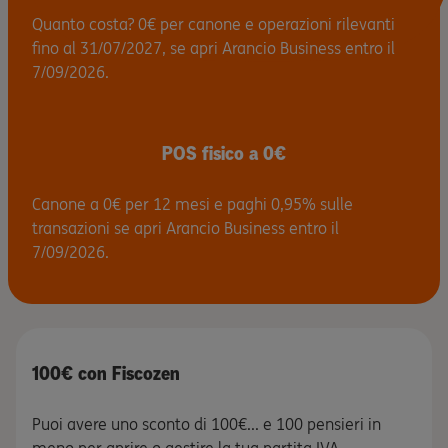
Quanto costa? 0€ per canone e operazioni rilevanti
fino al 31/07/2027, se apri Arancio Business entro il
7/09/2026.
POS fisico a 0€
Canone a 0€ per 12 mesi e paghi 0,95% sulle
transazioni se apri Arancio Business entro il
7/09/2026.
100€ con Fiscozen
Puoi avere uno sconto di 100€... e 100 pensieri in
meno per aprire o gestire la tua partita IVA.