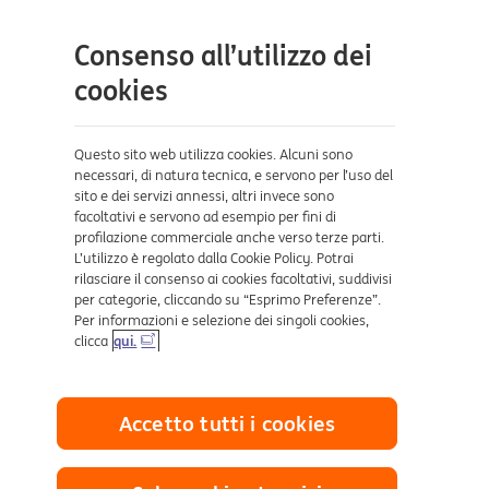
Tutti i prodotti
site
Contatti e supporto
Consenso all’utilizzo dei
cookies
Aiuto e supporto
Sicurezza e Phishing
Questo sito web utilizza cookies. Alcuni sono
Dove ci trovi
necessari, di natura tecnica, e servono per l’uso del
sito e dei servizi annessi, altri invece sono
facoltativi e servono ad esempio per fini di
Certificazioni
profilazione commerciale anche verso terze parti.
L’utilizzo è regolato dalla Cookie Policy. Potrai
rilasciare il consenso ai cookies facoltativi, suddivisi
per categorie, cliccando su “Esprimo Preferenze”.
Per informazioni e selezione dei singoli cookies,
clicca
qui.
Collegamenti utili
Accetto tutti i cookies
Mappa del sito
Trasparenza
Cookies