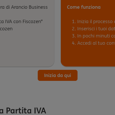
ura di Arancio Business
Come funziona
tita IVA con Fiscozen”
Inizia il processo
scozen
Inserisci i tuoi dat
In pochi minuti c
Accedi al tuo con
Inizia da qui
ua Partita IVA