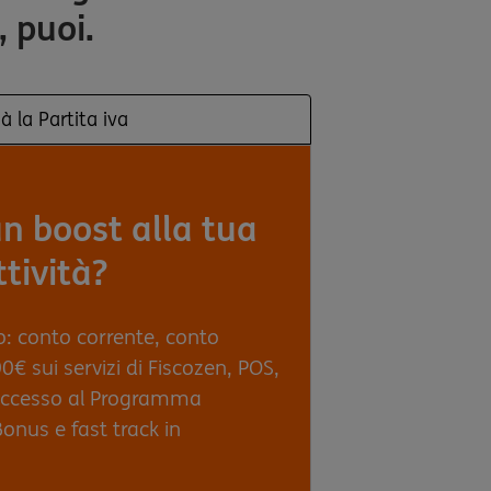
, puoi.
à la Partita iva
n boost alla tua
ttività?
o: conto corrente, conto
0€ sui servizi di Fiscozen, POS,
 accesso al Programma
onus e fast track in