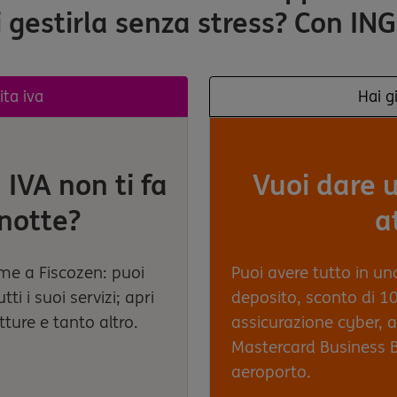
 gestirla senza stress? Con ING
ita iva
Hai gi
 IVA non ti fa
Vuoi dare u
 notte?
a
eme a Fiscozen: puoi
Puoi avere tutto in un
tti i suoi servizi; apri
deposito, sconto di 10
atture e tanto altro.
assicurazione cyber,
Mastercard Business B
aeroporto.