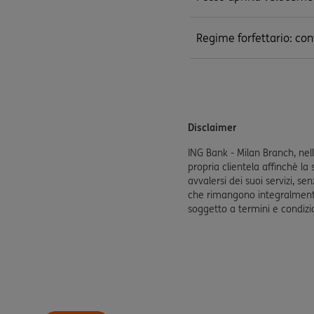
Regime forfettario: con
Disclaimer
ING Bank - Milan Branch, nell
propria clientela affinchè l
avvalersi dei suoi servizi, se
che rimangono integralmente 
soggetto a termini e condizio