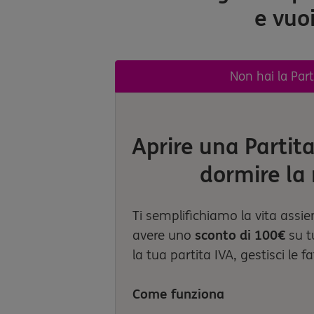
e vuoi
Non hai la Part
Aprire una Partita
dormire la
Ti semplifichiamo la vita assi
avere uno
sconto di 100€
su tu
la tua partita IVA, gestisci le f
Come funziona