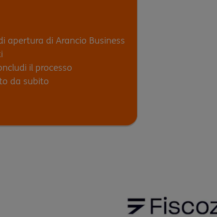
 di apertura di Arancio Business
i
oncludi il processo
to da subito