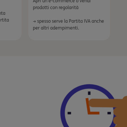
Apri un e-commerce o vendi
prodotti con regolarità
nta
artita
→ spesso serve la Partita IVA anche
per altri adempimenti.