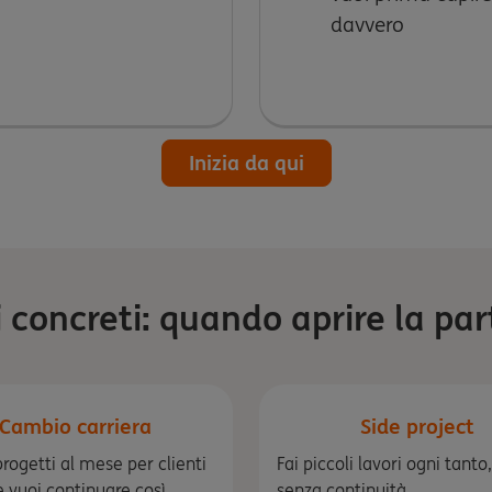
davvero
Inizia da qui
concreti: quando aprire la par
Cambio carriera
Side project
progetti al mese per clienti
Fai piccoli lavori ogni tant
 e vuoi continuare così.
senza continuità