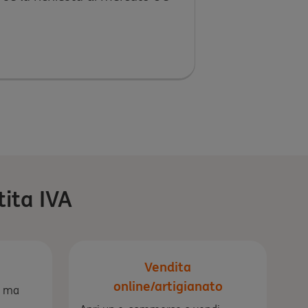
tita IVA
Vendita
online/artigianato
o, ma