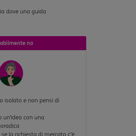
igia dove una guida
abilmente no
o isolato e non pensi di
o un’idea con una
poradica
 se la richiesta di mercato c’è