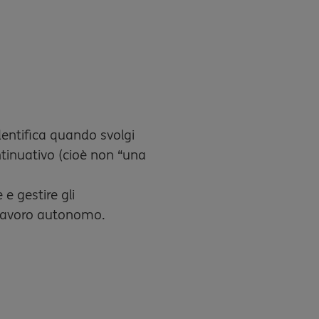
identifica quando svolgi
ntinuativo (cioè non “una
e gestire gli
o lavoro autonomo.