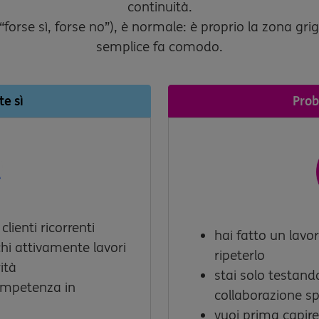
continuità.
“forse sì, forse no”), è normale: è proprio la zona gr
semplice fa comodo.
e sì
Prob
clienti ricorrenti
hai fatto un lavor
chi attivamente lavori
ripeterlo
ità
stai solo testand
ompetenza in
collaborazione s
vuoi prima capire