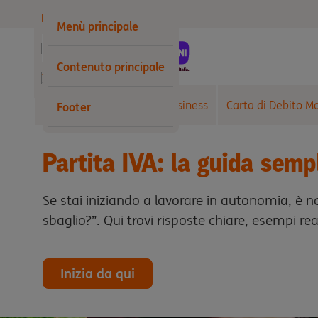
Privati
Menù principale
Business
Contenuto principale
Wholesale
Conto Corrente Arancio Business
Carta di Debito M
Footer
Partita IVA: la guida semp
Se stai iniziando a lavorare in autonomia, è n
sbaglio?”. Qui trovi risposte chiare, esempi re
Inizia da qui