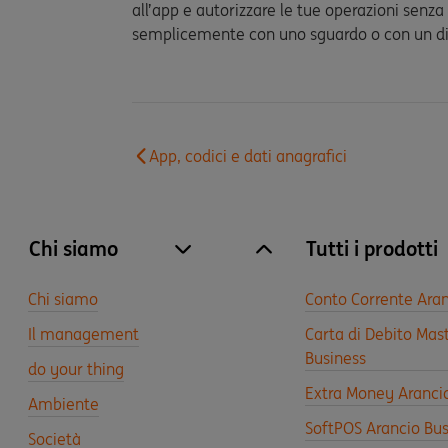
all’app e autorizzare le tue operazioni senza 
semplicemente con uno sguardo o con un di
App, codici e dati anagrafici
Chi siamo
Tutti i prodotti
site.accordion.apri [it-IT] Chi siamo
Chiudi Chi siamo
Chi siamo
Conto Corrente Aran
Il management
Carta di Debito Mas
Business
do your thing
Extra Money Aranci
Ambiente
SoftPOS Arancio Bus
Società