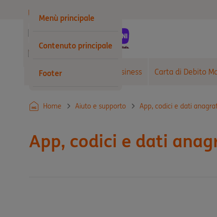
Privati
Menù principale
Business
Contenuto principale
Wholesale
Conto Corrente Arancio Business
Carta di Debito M
Footer
Home
Aiuto e supporto
App, codici e dati anagraf
App, codici e dati anagr