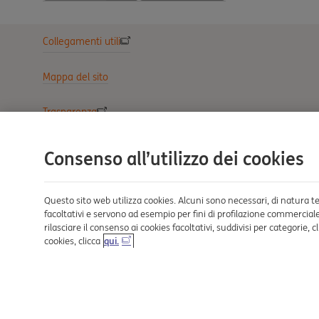
Collegamenti utili
Mappa del sito
Trasparenza
Cookies
Consenso all’utilizzo dei cookies
Sezione Privacy
Questo sito web utilizza cookies. Alcuni sono necessari, di natura tec
facoltativi e servono ad esempio per fini di profilazione commerciale 
Reclami e Risoluzione delle controversie
rilasciare il consenso ai cookies facoltativi, suddivisi per categorie
cookies, clicca
qui.
Definizione di Default
Sostenibilità Finanziaria
© 2026 ING BANK N.V. Milan Branch P.I. 11241140158