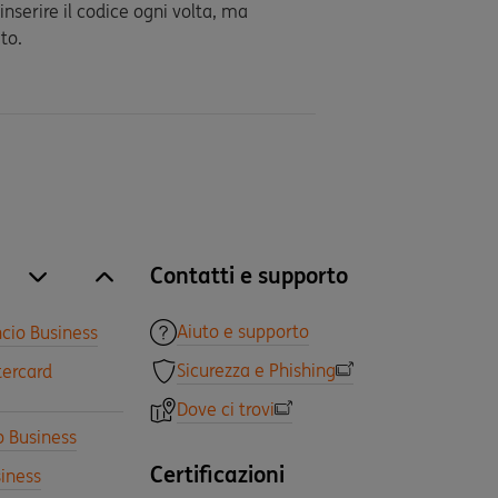
inserire il codice ogni volta, ma
to.
Contatti e supporto
site.accordion.apri [it-IT] Tutti i prodotti
Chiudi Tutti i prodotti
Aiuto e supporto
cio Business
Sicurezza e Phishing
tercard
Dove ci trovi
o Business
Certificazioni
iness