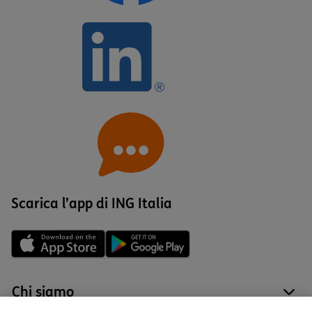
Scarica l’app di ING Italia
Chi siamo
site
Tutti i prodotti