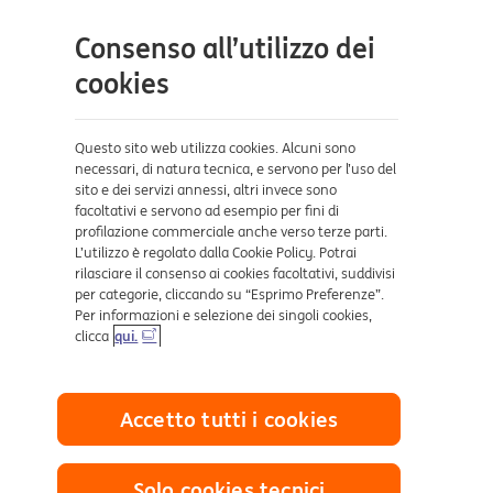
site
Contatti e supporto
Consenso all’utilizzo dei
cookies
Aiuto e supporto
Sicurezza e Phishing
Questo sito web utilizza cookies. Alcuni sono
Dove ci trovi
necessari, di natura tecnica, e servono per l’uso del
sito e dei servizi annessi, altri invece sono
facoltativi e servono ad esempio per fini di
Certificazioni
profilazione commerciale anche verso terze parti.
L’utilizzo è regolato dalla Cookie Policy. Potrai
rilasciare il consenso ai cookies facoltativi, suddivisi
per categorie, cliccando su “Esprimo Preferenze”.
Per informazioni e selezione dei singoli cookies,
clicca
qui.
Collegamenti utili
Accetto tutti i cookies
Mappa del sito
Trasparenza
Cookies
Solo cookies tecnici