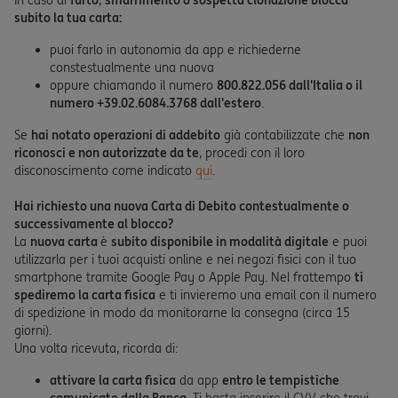
In caso di
furto
,
smarrimento o sospetta clonazione blocca
subito la tua carta:
puoi farlo in autonomia da app e richiederne
constestualmente una nuova
oppure chiamando il numero
800.822.056 dall'Italia o il
numero +39.02.6084.3768 dall'estero
.
Se
hai notato operazioni di addebito
già contabilizzate che
non
riconosci e non autorizzate da te
, procedi con il loro
disconoscimento come indicato
qui
.
Hai richiesto una nuova Carta di Debito contestualmente o
successivamente al blocco?
La
nuova carta
è
subito disponibile in modalità digitale
e puoi
utilizzarla per i tuoi acquisti online e nei negozi fisici con il tuo
smartphone tramite Google Pay o Apple Pay. Nel frattempo
ti
spediremo la carta fisica
e ti invieremo una email con il numero
di spedizione in modo da monitorarne la consegna (circa 15
giorni).
Una volta ricevuta, ricorda di:
attivare la carta fisica
da app
entro le tempistiche