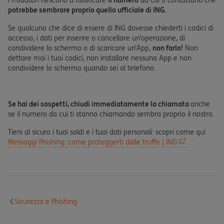
I frodatori riescono a falsificare
il numero
da cui ti contattano che
potrebbe sembrare proprio quello ufficiale di ING.
Se qualcuno che dice di essere di ING dovesse chiederti i codici di
accesso, i dati per inserire o cancellare un’operazione, di
condividere lo schermo o di scaricare un’App,
non farlo!
Non
dettare mai i tuoi codici, non installare nessuna App e non
condividere lo schermo quando sei al telefono.
Se hai dei sospetti, chiudi immediatamente la chiamata
anche
se il numero da cui ti stanno chiamando sembra proprio il nostro.
Tieni al sicuro i tuoi soldi e i tuoi dati personali: scopri come qui
Messaggi Phishing: come proteggerti dalle truffe | ING
Sicurezza e Phishing