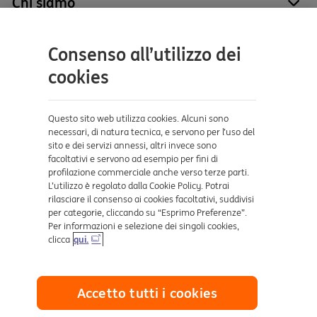
Chi siamo
site
Tutti i prodotti
site
Contatti e supporto
Consenso all’utilizzo dei
cookies
Aiuto e supporto
Sicurezza e Phishing
Questo sito web utilizza cookies. Alcuni sono
Dove ci trovi
necessari, di natura tecnica, e servono per l’uso del
sito e dei servizi annessi, altri invece sono
facoltativi e servono ad esempio per fini di
Certificazioni
profilazione commerciale anche verso terze parti.
L’utilizzo è regolato dalla Cookie Policy. Potrai
rilasciare il consenso ai cookies facoltativi, suddivisi
per categorie, cliccando su “Esprimo Preferenze”.
Per informazioni e selezione dei singoli cookies,
clicca
qui.
Collegamenti utili
Accetto tutti i cookies
Mappa del sito
Trasparenza