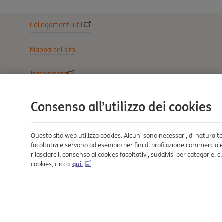
Collegamenti utili
Mappa del sito
Trasparenza
Cookies
Consenso all’utilizzo dei cookies
Sezione Privacy
Questo sito web utilizza cookies. Alcuni sono necessari, di natura tec
facoltativi e servono ad esempio per fini di profilazione commerciale 
Reclami e Risoluzione delle controversie
rilasciare il consenso ai cookies facoltativi, suddivisi per categorie
cookies, clicca
qui.
Definizione di Default
Sostenibilità Finanziaria
© 2026 ING BANK N.V. Milan Branch P.I. 11241140158