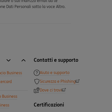
lulare o sull'indirizzo email da te
one Dati Personali sotto la voce Altro.
Contatti e supporto
site.accordion.apri [it-IT] Tutti i prodotti
Chiudi Tutti i prodotti
Aiuto e supporto
cio Business
Sicurezza e Phishing
tercard
Dove ci trovi
o Business
Certificazioni
iness